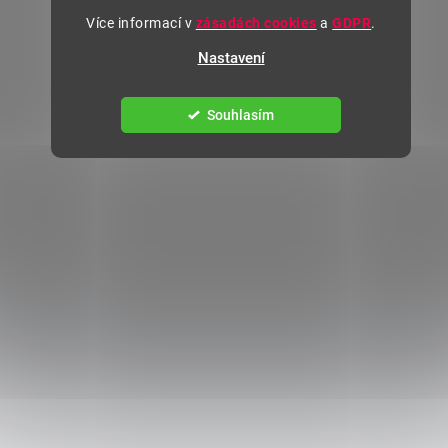
Více informací v
zásadách cookies
a
GDPR
.
Nastavení
Souhlasím