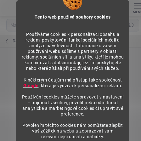
Přejít
na
obsah
Tento web použivá soubory cookies
Hledat
Používáme cookies k personalizaci obsahu a
reklam, poskytování funkcí sociálních médií a
Regály výška 1840 mm, základní moduly
analýze návštěvnosti. Informace o vašem
používání webu sdílíme s partnery v oblasti
reklamy, sociálních sítí a analytiky, kteří je mohou
kombinovat s dalšími údaji, jež jim poskytujete
nebo které získali při používání svých služeb.
K některým údajům má přístup také společnost
Google
, která je využívá k personalizaci reklam.
Používání cookies můžete spravovat v nastavení
– přijmout všechny, povolit nebo odmítnout
analytické a marketingové cookies či upravit své
preference.
Povolením těchto cookies nám pomůžete zlepšit
váš zážitek na webu a zobrazovat vám
relevantnější obsah a nabídky.