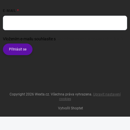
E-MAIL
Vložením e-mailu souhlasíte s
podmínkami ochrany osobních údajů
Přihlásit se
Copyright 2026
Wexta.cz
. Všechna práva vyhrazena.
Upravit nastavení
cookies
Vytvořil Shoptet