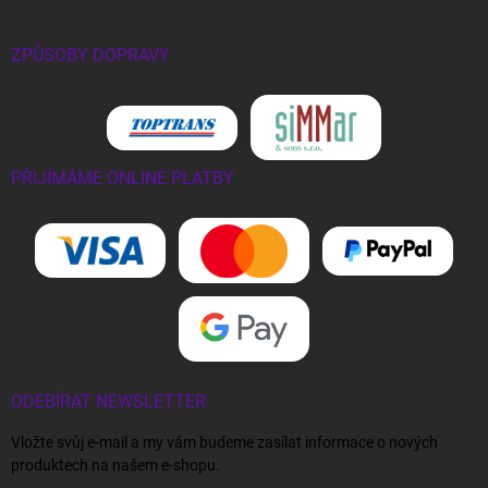
ZPŮSOBY DOPRAVY
PŘIJÍMÁME ONLINE PLATBY
ODEBÍRAT NEWSLETTER
Vložte svůj e-mail a my vám budeme zasílat informace o nových
produktech na našem e-shopu.