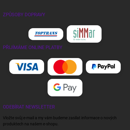
ZPŮSOBY DOPRAVY
PŘIJÍMÁME ONLINE PLATBY
ODEBÍRAT NEWSLETTER
Vložte svůj e-mail a my vám budeme zasílat informace o nových
produktech na našem e-shopu.