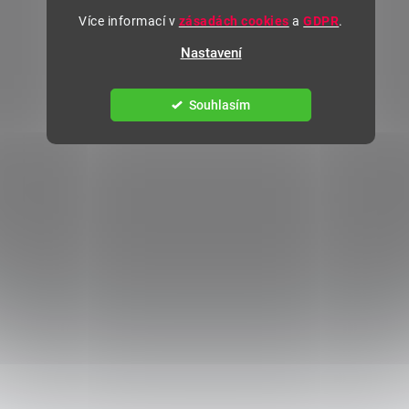
Více informací v
zásadách cookies
a
GDPR
.
Nastavení
Souhlasím