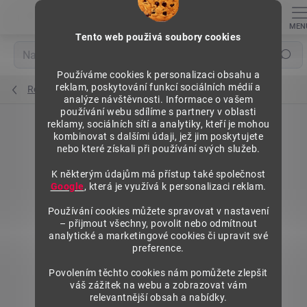
Přejít
na
obsah
Tento web použivá soubory cookies
Hledat
Používáme cookies k personalizaci obsahu a
reklam, poskytování funkcí sociálních médií a
Regály výška 1840 mm, přídavné moduly
analýze návštěvnosti. Informace o vašem
používání webu sdílíme s partnery v oblasti
reklamy, sociálních sítí a analytiky, kteří je mohou
kombinovat s dalšími údaji, jež jim poskytujete
nebo které získali při používání svých služeb.
K některým údajům má přístup také společnost
Google
, která je využívá k personalizaci reklam.
Používání cookies můžete spravovat v nastavení
– přijmout všechny, povolit nebo odmítnout
analytické a marketingové cookies či upravit své
preference.
Povolením těchto cookies nám pomůžete zlepšit
váš zážitek na webu a zobrazovat vám
relevantnější obsah a nabídky.