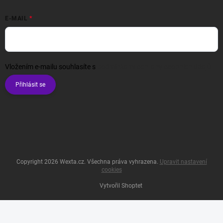
E-MAIL
Vložením e-mailu souhlasíte s
podmínkami ochrany osobních údajů
Přihlásit se
Copyright 2026
Wexta.cz
. Všechna práva vyhrazena.
Upravit nastavení
cookies
Vytvořil Shoptet