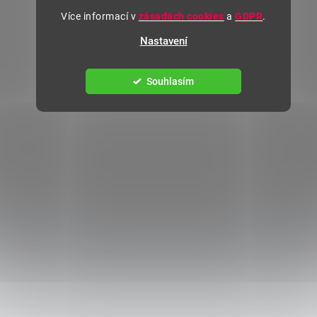
Více informací v
zásadách cookies
a
GDPR
.
Nastavení
Souhlasím