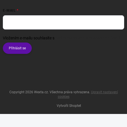
E-MAIL
Vložením e-mailu souhlasíte s
podmínkami ochrany osobních údajů
Přihlásit se
Copyright 2026
Wexta.cz
. Všechna práva vyhrazena.
Upravit nastavení
cookies
Vytvořil Shoptet