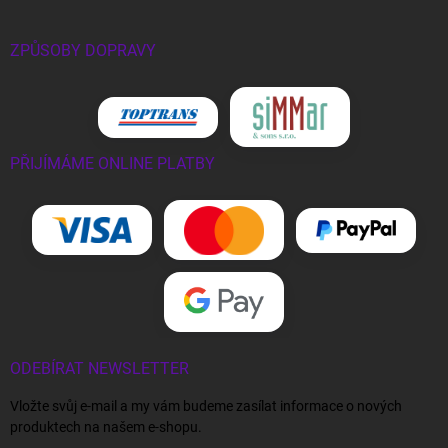
ZPŮSOBY DOPRAVY
PŘIJÍMÁME ONLINE PLATBY
ODEBÍRAT NEWSLETTER
Vložte svůj e-mail a my vám budeme zasílat informace o nových
produktech na našem e-shopu.