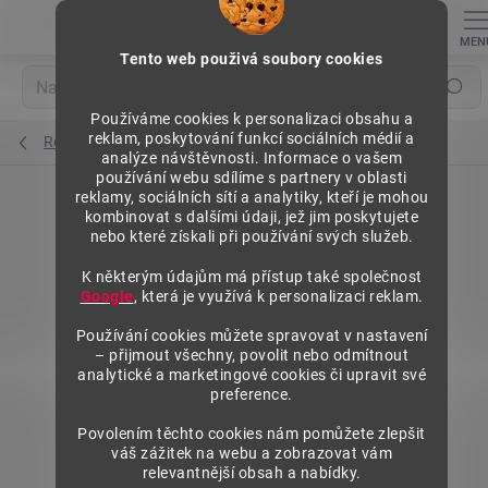
Přejít
na
obsah
Tento web použivá soubory cookies
Hledat
Používáme cookies k personalizaci obsahu a
reklam, poskytování funkcí sociálních médií a
Regály výška 1840 mm, základní moduly
analýze návštěvnosti. Informace o vašem
používání webu sdílíme s partnery v oblasti
reklamy, sociálních sítí a analytiky, kteří je mohou
kombinovat s dalšími údaji, jež jim poskytujete
nebo které získali při používání svých služeb.
K některým údajům má přístup také společnost
Google
, která je využívá k personalizaci reklam.
Používání cookies můžete spravovat v nastavení
– přijmout všechny, povolit nebo odmítnout
analytické a marketingové cookies či upravit své
preference.
Povolením těchto cookies nám pomůžete zlepšit
váš zážitek na webu a zobrazovat vám
relevantnější obsah a nabídky.