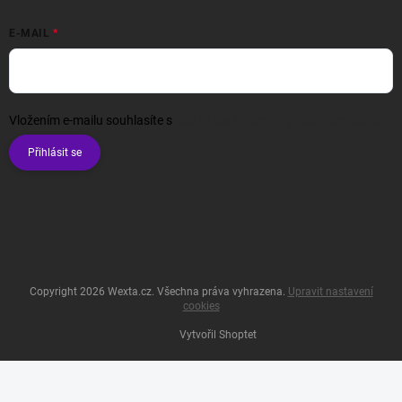
E-MAIL
Vložením e-mailu souhlasíte s
podmínkami ochrany osobních údajů
Přihlásit se
Copyright 2026
Wexta.cz
. Všechna práva vyhrazena.
Upravit nastavení
cookies
Vytvořil Shoptet