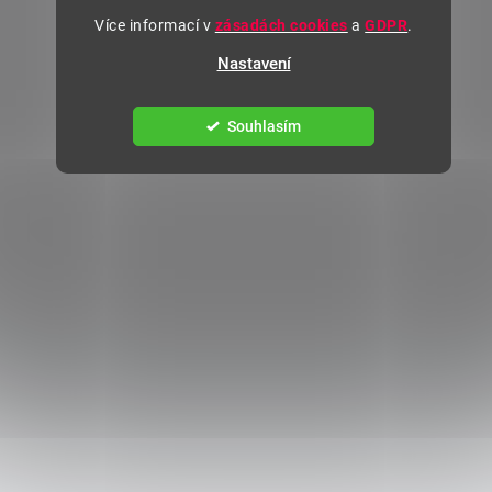
Více informací v
zásadách cookies
a
GDPR
.
Nastavení
Souhlasím