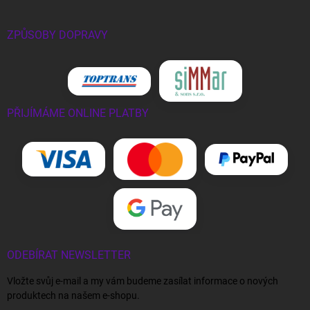
ZPŮSOBY DOPRAVY
PŘIJÍMÁME ONLINE PLATBY
ODEBÍRAT NEWSLETTER
Vložte svůj e-mail a my vám budeme zasílat informace o nových
produktech na našem e-shopu.