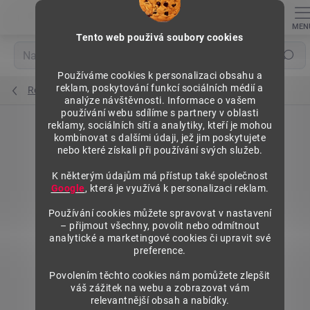
Přejít
na
obsah
Tento web použivá soubory cookies
Hledat
Používáme cookies k personalizaci obsahu a
reklam, poskytování funkcí sociálních médií a
Regály výška 1840 mm, přídavné moduly
analýze návštěvnosti. Informace o vašem
používání webu sdílíme s partnery v oblasti
reklamy, sociálních sítí a analytiky, kteří je mohou
kombinovat s dalšími údaji, jež jim poskytujete
nebo které získali při používání svých služeb.
K některým údajům má přístup také společnost
Google
, která je využívá k personalizaci reklam.
Používání cookies můžete spravovat v nastavení
– přijmout všechny, povolit nebo odmítnout
analytické a marketingové cookies či upravit své
preference.
Povolením těchto cookies nám pomůžete zlepšit
váš zážitek na webu a zobrazovat vám
relevantnější obsah a nabídky.