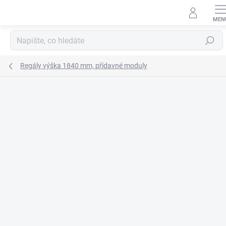
Přejít
na
obsah
Hledat
Regály výška 1840 mm, přídavné moduly