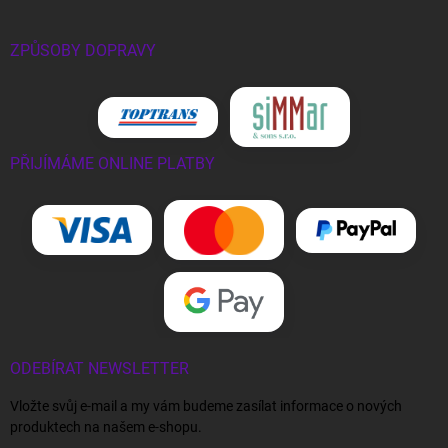
ZPŮSOBY DOPRAVY
PŘIJÍMÁME ONLINE PLATBY
ODEBÍRAT NEWSLETTER
Vložte svůj e-mail a my vám budeme zasílat informace o nových
produktech na našem e-shopu.