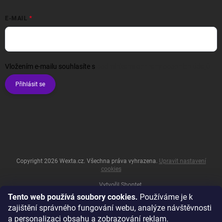
E-MAIL
Vložením e-mailu souhlasíte s
podmínkami ochrany osobních údajů
Přihlásit se
Copyright 2026
Wexta.cz
. Všechna práva vyhrazena.
Upravit nastavení
cookies
Vytvořil Shoptet
Tento web používá soubory cookies.
Používáme je k
zajištění správného fungování webu, analýze návštěvnosti
a personalizaci obsahu a zobrazování reklam.