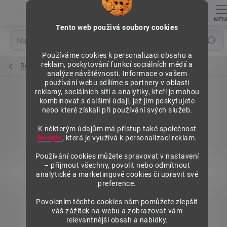
Přejít
na
obsah
Tento web použivá soubory cookies
Hledat
Používáme cookies k personalizaci obsahu a
reklam, poskytování funkcí sociálních médií a
Regály výška 1840 mm, základní moduly
analýze návštěvnosti. Informace o vašem
používání webu sdílíme s partnery v oblasti
reklamy, sociálních sítí a analytiky, kteří je mohou
kombinovat s dalšími údaji, jež jim poskytujete
nebo které získali při používání svých služeb.
K některým údajům má přístup také společnost
Google
, která je využívá k personalizaci reklam.
Používání cookies můžete spravovat v nastavení
– přijmout všechny, povolit nebo odmítnout
analytické a marketingové cookies či upravit své
preference.
Povolením těchto cookies nám pomůžete zlepšit
váš zážitek na webu a zobrazovat vám
relevantnější obsah a nabídky.