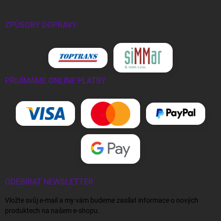
ZPŮSOBY DOPRAVY
PŘIJÍMÁME ONLINE PLATBY
ODEBÍRAT NEWSLETTER
Vložte svůj e-mail a my vám budeme zasílat informace o nových
produktech na našem e-shopu.