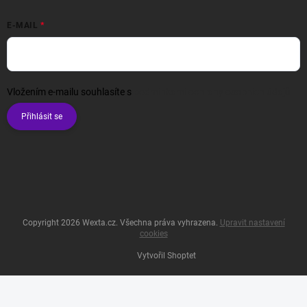
E-MAIL
Vložením e-mailu souhlasíte s
podmínkami ochrany osobních údajů
Přihlásit se
Copyright 2026
Wexta.cz
. Všechna práva vyhrazena.
Upravit nastavení
cookies
Vytvořil Shoptet