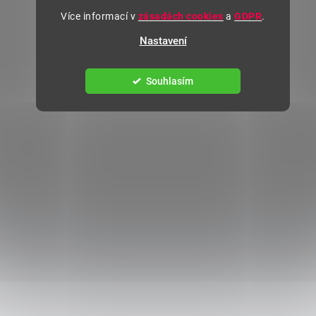
Více informací v
zásadách cookies
a
GDPR
.
Nastavení
Souhlasím