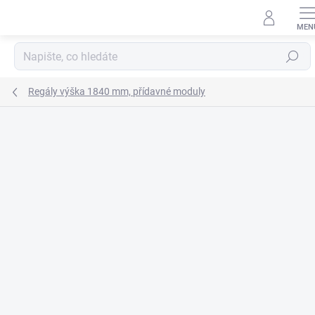
Přejít
na
obsah
Hledat
Regály výška 1840 mm, přídavné moduly