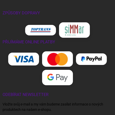
ZPŮSOBY DOPRAVY
PŘIJÍMÁME ONLINE PLATBY
ODEBÍRAT NEWSLETTER
Vložte svůj e-mail a my vám budeme zasílat informace o nových
produktech na našem e-shopu.