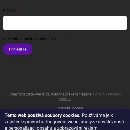
E-MAIL
Vložením e-mailu souhlasíte s
podmínkami ochrany osobních údajů
Přihlásit se
Copyright 2026
Wexta.cz
. Všechna práva vyhrazena.
Upravit nastavení
cookies
Vytvořil Shoptet
Tento web používá soubory cookies.
Používáme je k
zajištění správného fungování webu, analýze návštěvnosti
a personalizaci obsahu a zobrazování reklam.