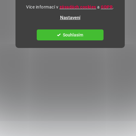
Více informací v
zásadách cookies
a
GDPR
.
Nastavení
Souhlasím