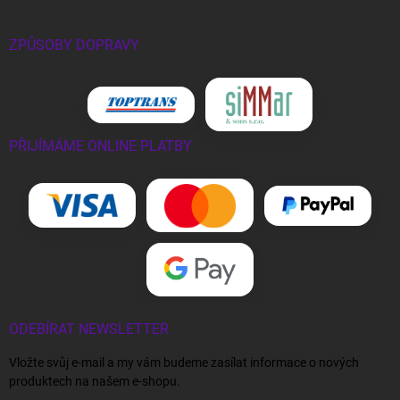
ZPŮSOBY DOPRAVY
PŘIJÍMÁME ONLINE PLATBY
ODEBÍRAT NEWSLETTER
Vložte svůj e-mail a my vám budeme zasílat informace o nových
produktech na našem e-shopu.