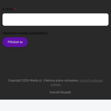
E-MAIL
Vložením e-mailu souhlasíte s
podmínkami ochrany osobních údajů
Přihlásit se
Copyright 2026
Wexta.cz
. Všechna práva vyhrazena.
Upravit nastavení
cookies
Vytvořil Shoptet