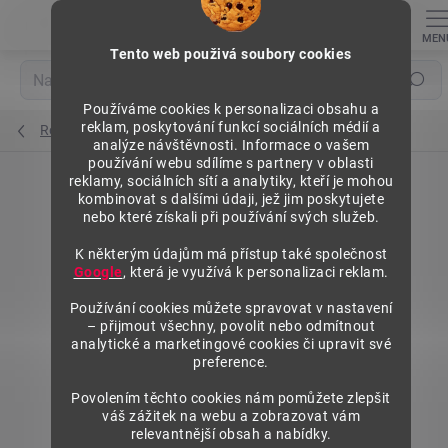
Přejít
na
obsah
Tento web použivá soubory cookies
Hledat
Používáme cookies k personalizaci obsahu a
reklam, poskytování funkcí sociálních médií a
Regály výška 1840 mm, přídavné moduly
analýze návštěvnosti. Informace o vašem
používání webu sdílíme s partnery v oblasti
reklamy, sociálních sítí a analytiky, kteří je mohou
kombinovat s dalšími údaji, jež jim poskytujete
nebo které získali při používání svých služeb.
K některým údajům má přístup také společnost
Google
, která je využívá k personalizaci reklam.
Používání cookies můžete spravovat v nastavení
– přijmout všechny, povolit nebo odmítnout
analytické a marketingové cookies či upravit své
preference.
Povolením těchto cookies nám pomůžete zlepšit
váš zážitek na webu a zobrazovat vám
relevantnější obsah a nabídky.