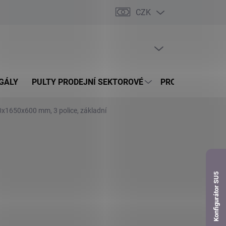
CZK
dnávka
PRÁZDNÝ KOŠÍK
NÁKUPNÍ
KOŠÍK
GÁLY
PULTY PRODEJNÍ SEKTOROVÉ
PROSKLENÉ VITR
0x1650x600 mm, 3 police, základní
Konfigurátor SU5