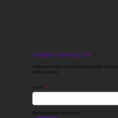
ODEBÍRAT NEWSLETTER
Vložte svůj e-mail a my vám budeme zasílat informa
našem e-shopu.
E-MAIL
Vložením e-mailu souhlasíte s
podmínkami ochrany o