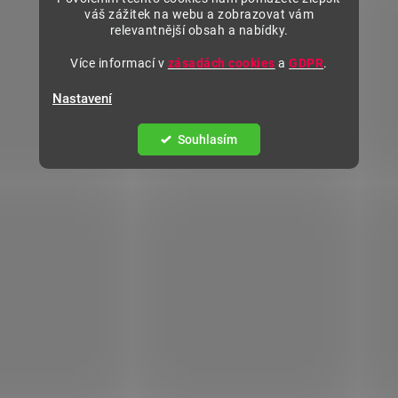
váš zážitek na webu a zobrazovat vám
relevantnější obsah a nabídky.
Více informací v
zásadách cookies
a
GDPR
.
Nastavení
Souhlasím