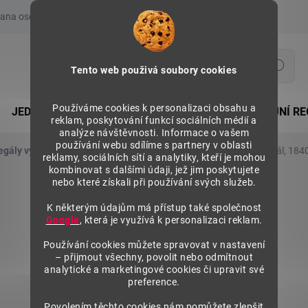
ana osobních údajů
Prohlášení o používání COOKIES
Moje obje
Hledat
Tento web použivá soubory cookies
Používáme cookies k personalizaci obsahu a
JEDNOSTRANNÉ REGÁLY
OBOUSTRANNÉ PRODEJNÍ RE
reklam, poskytování funkcí sociálních médií a
analýze návštěvnosti. Informace o vašem
používání webu sdílíme s partnery v oblasti
egály výška 1840 mm, základní moduly
Kovový policový regál, 184
reklamy, sociálních sítí a analytiky, kteří je mohou
kombinovat s dalšími údaji, jež jim poskytujete
nebo které získali při používání svých služeb.
K některým údajům má přístup také společnost
Google
, která je využívá k personalizaci reklam.
Používání cookies můžete spravovat v nastavení
– přijmout všechny, povolit nebo odmítnout
analytické a marketingové cookies či upravit své
preference.
Povolením těchto cookies nám pomůžete zlepšit