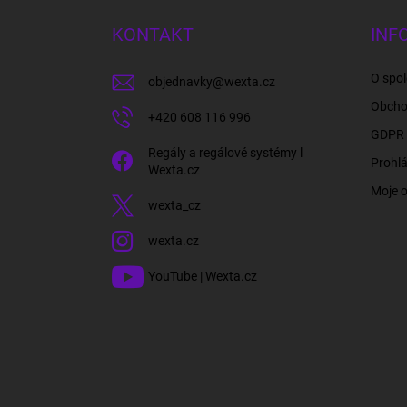
p
a
KONTAKT
INF
t
í
O spol
objednavky
@
wexta.cz
Obcho
+420 608 116 996
GDPR 
Regály a regálové systémy l
Prohlá
Wexta.cz
Moje 
wexta_cz
wexta.cz
YouTube | Wexta.cz