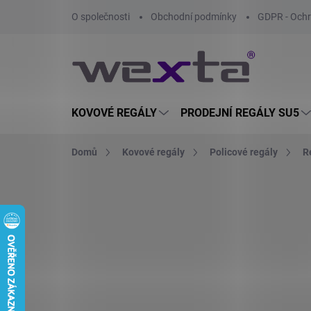
Přejít
O společnosti
Obchodní podmínky
GDPR - Ochr
na
obsah
KOVOVÉ REGÁLY
PRODEJNÍ REGÁLY SU5
Domů
Kovové regály
Policové regály
R