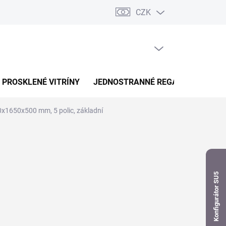
CZK
dnávka
PRÁZDNÝ KOŠÍK
NÁKUPNÍ
KOŠÍK
PROSKLENÉ VITRÍNY
JEDNOSTRANNÉ REGÁLY
OBOUS
0x1650x500 mm, 5 polic, základní
Konfigurátor SU5