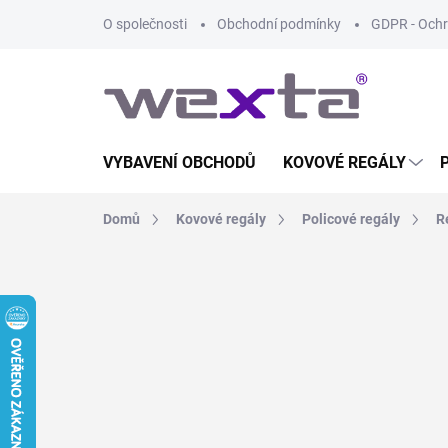
Přejít
O společnosti
Obchodní podmínky
GDPR - Ochr
na
obsah
VYBAVENÍ OBCHODŮ
KOVOVÉ REGÁLY
Domů
Kovové regály
Policové regály
R