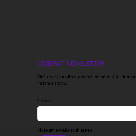
ODEBÍRAT NEWSLETTER
Vložte svůj e-mail a my vám budeme zasílat informa
našem e-shopu.
E-MAIL
Vložením e-mailu souhlasíte s
podmínkami ochrany o