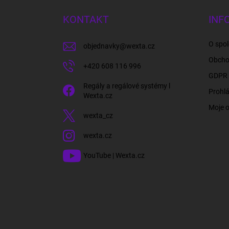
p
a
KONTAKT
INF
t
í
O spol
objednavky
@
wexta.cz
Obcho
+420 608 116 996
GDPR 
Regály a regálové systémy l
Prohlá
Wexta.cz
Moje 
wexta_cz
wexta.cz
YouTube | Wexta.cz