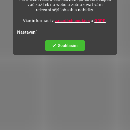
váš zážitek na webu a zobrazovat vám
relevantnější obsah a nabídky.
Více informací v
zásadách cookies
a
GDPR
.
Nastavení
Souhlasím