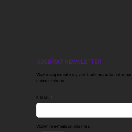
ODEBÍRAT NEWSLETTER
Vložte svůj e-mail a my vám budeme zasílat informa
našem e-shopu.
E-MAIL
Vložením e-mailu souhlasíte s
podmínkami ochrany o