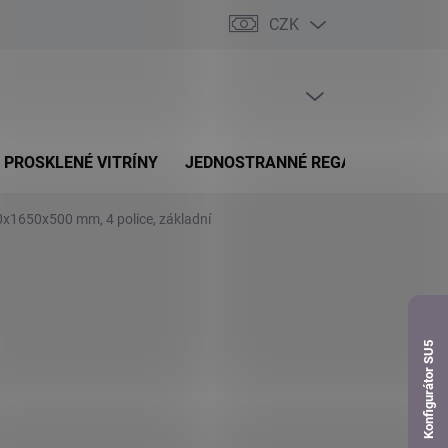
CZK
dnávka
PRÁZDNÝ KOŠÍK
NÁKUPNÍ
KOŠÍK
PROSKLENÉ VITRÍNY
JEDNOSTRANNÉ REGÁLY
OBOUS
0x1650x500 mm, 4 police, základní
Konfigurátor SU5