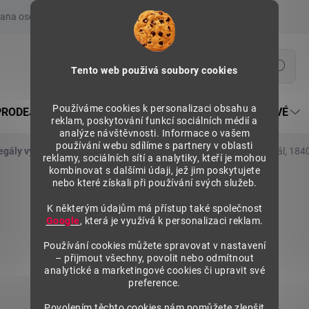
ana osobních údajů
Prohlášení o používání COOKIES
Moje obje
Hledat
Tento web použivá soubory cookies
Používáme cookies k personalizaci obsahu a
PRODEJNÍ REGÁLY SU5
PULTY PRODEJNÍ SEKTOROVÉ
reklam, poskytování funkcí sociálních médií a
analýze návštěvnosti. Informace o vašem
používání webu sdílíme s partnery v oblasti
egály výška 1840 mm, základní moduly
Kovový policový regál, 184
reklamy, sociálních sítí a analytiky, kteří je mohou
kombinovat s dalšími údaji, jež jim poskytujete
nebo které získali při používání svých služeb.
K některým údajům má přístup také společnost
Google
, která je využívá k personalizaci reklam.
Používání cookies můžete spravovat v nastavení
– přijmout všechny, povolit nebo odmítnout
analytické a marketingové cookies či upravit své
preference.
Povolením těchto cookies nám pomůžete zlepšit