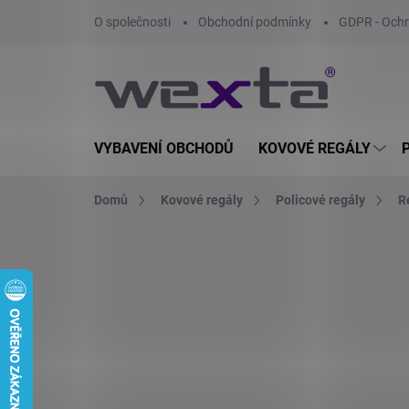
Přejít
O společnosti
Obchodní podmínky
GDPR - Ochr
na
obsah
VYBAVENÍ OBCHODŮ
KOVOVÉ REGÁLY
Domů
Kovové regály
Policové regály
R