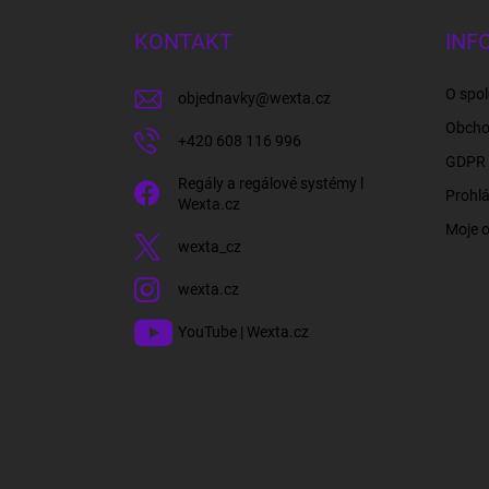
p
a
KONTAKT
INF
t
í
O spol
objednavky
@
wexta.cz
Obcho
+420 608 116 996
GDPR 
Regály a regálové systémy l
Prohlá
Wexta.cz
Moje 
wexta_cz
wexta.cz
YouTube | Wexta.cz