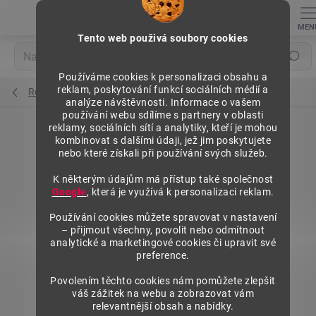
Přejít
na
obsah
Tento web použivá soubory cookies
Hledat
Používáme cookies k personalizaci obsahu a
reklam, poskytování funkcí sociálních médií a
Regály výška 1840 mm, přídavné moduly
analýze návštěvnosti. Informace o vašem
používání webu sdílíme s partnery v oblasti
reklamy, sociálních sítí a analytiky, kteří je mohou
kombinovat s dalšími údaji, jež jim poskytujete
nebo které získali při používání svých služeb.
K některým údajům má přístup také společnost
Google
, která je využívá k personalizaci reklam.
Používání cookies můžete spravovat v nastavení
– přijmout všechny, povolit nebo odmítnout
analytické a marketingové cookies či upravit své
preference.
Povolením těchto cookies nám pomůžete zlepšit
váš zážitek na webu a zobrazovat vám
relevantnější obsah a nabídky.