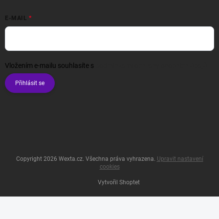
E-MAIL
Vložením e-mailu souhlasíte s
podmínkami ochrany osobních údajů
Přihlásit se
Copyright 2026
Wexta.cz
. Všechna práva vyhrazena.
Upravit nastavení
cookies
Vytvořil Shoptet