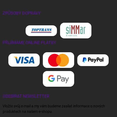
ZPŮSOBY DOPRAVY
PŘIJÍMÁME ONLINE PLATBY
ODEBÍRAT NEWSLETTER
Vložte svůj e-mail a my vám budeme zasílat informace o nových
produktech na našem e-shopu.