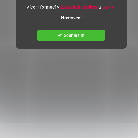
Více informací v
zásadách cookies
a
GDPR
.
Nastavení
Souhlasím