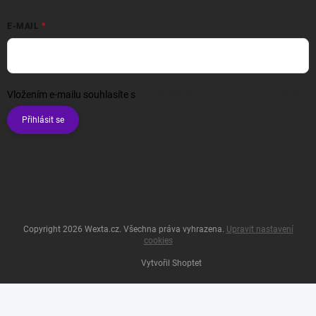
E-MAIL
Vložením e-mailu souhlasíte s
podmínkami ochrany osobních údajů
Přihlásit se
Copyright 2026
Wexta.cz
. Všechna práva vyhrazena.
Upravit nastavení
cookies
Vytvořil Shoptet