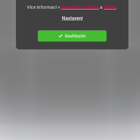
Více informací v
zásadách cookies
a
GDPR
.
Nastavení
Souhlasím