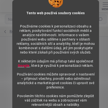
Přejít
na
obsah
Tento web použivá soubory cookies
Hledat
Používáme cookies k personalizaci obsahu a
reklam, poskytování funkcí sociálních médií a
Regály výška 1840 mm, základní moduly
analýze návštěvnosti. Informace o vašem
používání webu sdílíme s partnery v oblasti
reklamy, sociálních sítí a analytiky, kteří je mohou
kombinovat s dalšími údaji, jež jim poskytujete
nebo které získali při používání svých služeb.
K některým údajům má přístup také společnost
Google
, která je využívá k personalizaci reklam.
Používání cookies můžete spravovat v nastavení
– přijmout všechny, povolit nebo odmítnout
analytické a marketingové cookies či upravit své
preference.
Povolením těchto cookies nám pomůžete zlepšit
váš zážitek na webu a zobrazovat vám
relevantnější obsah a nabídky.