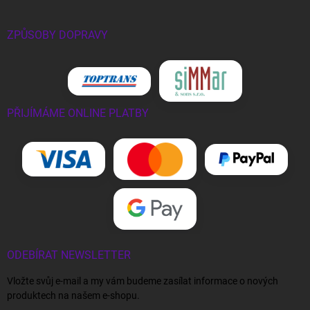
ZPŮSOBY DOPRAVY
PŘIJÍMÁME ONLINE PLATBY
ODEBÍRAT NEWSLETTER
Vložte svůj e-mail a my vám budeme zasílat informace o nových
produktech na našem e-shopu.