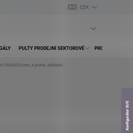
CZK
dnávka
PRÁZDNÝ KOŠÍK
NÁKUPNÍ
KOŠÍK
GÁLY
PULTY PRODEJNÍ SEKTOROVÉ
PROSKLENÉ VITR
0x1500x320 mm, 4 police, základní
Konfigurátor SU5