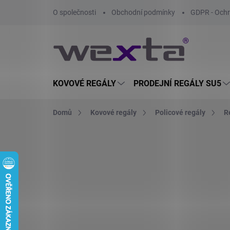
Přejít
O společnosti
Obchodní podmínky
GDPR - Ochr
na
obsah
KOVOVÉ REGÁLY
PRODEJNÍ REGÁLY SU5
Domů
Kovové regály
Policové regály
R