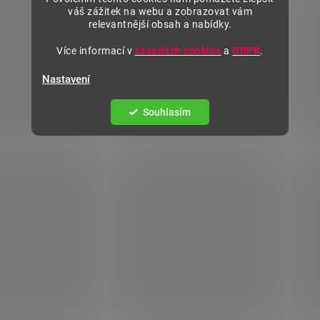
váš zážitek na webu a zobrazovat vám
relevantnější obsah a nabídky.
Více informací v
zásadách cookies
a
GDPR
.
Nastavení
Souhlasím