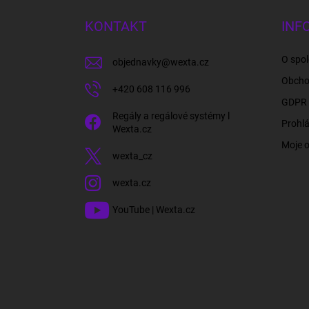
p
a
KONTAKT
INF
t
í
O spol
objednavky
@
wexta.cz
Obcho
+420 608 116 996
GDPR 
Regály a regálové systémy l
Prohlá
Wexta.cz
Moje 
wexta_cz
wexta.cz
YouTube | Wexta.cz