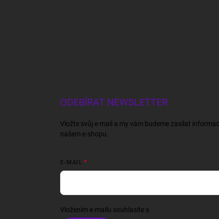
ODEBÍRAT NEWSLETTER
Vložte svůj e-mail a my vám budeme zasílat informa
našem e-shopu.
E-MAIL
Vložením e-mailu souhlasíte s
podmínkami ochrany o