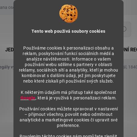
ana osobních údajů
Prohlášení o používání COOKIES
Moje obje
Hledat
Tento web použivá soubory cookies
Používáme cookies k personalizaci obsahu a
JEDNOSTRANNÉ REGÁLY
OBOUSTRANNÉ PRODEJNÍ RE
reklam, poskytování funkcí sociálních médií a
analýze návštěvnosti. Informace o vašem
používání webu sdílíme s partnery v oblasti
egály výška 1840 mm, základní moduly
Kovový policový regál, 184
reklamy, sociálních sítí a analytiky, kteří je mohou
kombinovat s dalšími údaji, jež jim poskytujete
nebo které získali při používání svých služeb.
K některým údajům má přístup také společnost
Google
, která je využívá k personalizaci reklam.
Používání cookies můžete spravovat v nastavení
– přijmout všechny, povolit nebo odmítnout
analytické a marketingové cookies či upravit své
preference.
Povolením těchto cookies nám pomůžete zlepšit