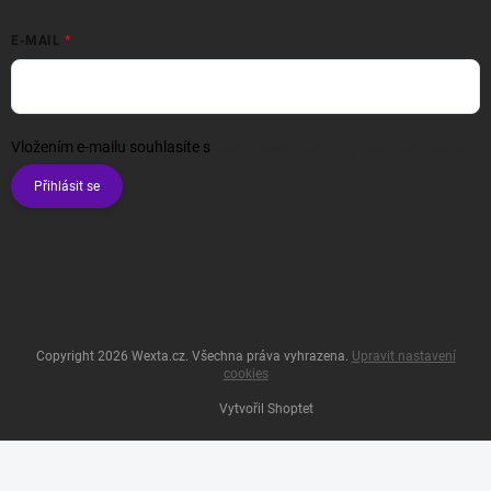
E-MAIL
Vložením e-mailu souhlasíte s
podmínkami ochrany osobních údajů
Přihlásit se
Copyright 2026
Wexta.cz
. Všechna práva vyhrazena.
Upravit nastavení
cookies
Vytvořil Shoptet