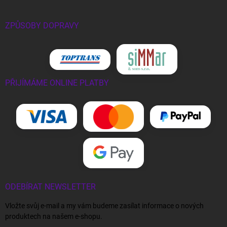
ZPŮSOBY DOPRAVY
PŘIJÍMÁME ONLINE PLATBY
ODEBÍRAT NEWSLETTER
Vložte svůj e-mail a my vám budeme zasílat informace o nových
produktech na našem e-shopu.