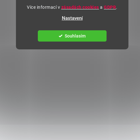
Více informací v
zásadách cookies
a
GDPR
.
Nastavení
Souhlasím