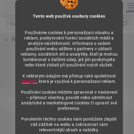
Přejít
na
obsah
Tento web použivá soubory cookies
Hledat
Používáme cookies k personalizaci obsahu a
reklam, poskytování funkcí sociálních médií a
Regály výška 1840 mm, přídavné moduly
analýze návštěvnosti. Informace o vašem
používání webu sdílíme s partnery v oblasti
reklamy, sociálních sítí a analytiky, kteří je mohou
kombinovat s dalšími údaji, jež jim poskytujete
nebo které získali při používání svých služeb.
K některým údajům má přístup také společnost
Google
, která je využívá k personalizaci reklam.
Používání cookies můžete spravovat v nastavení
– přijmout všechny, povolit nebo odmítnout
analytické a marketingové cookies či upravit své
preference.
Povolením těchto cookies nám pomůžete zlepšit
váš zážitek na webu a zobrazovat vám
relevantnější obsah a nabídky.