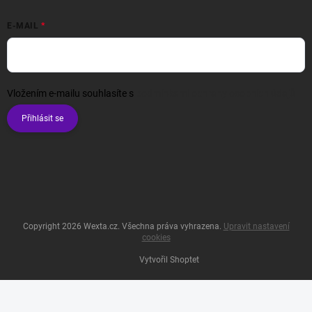
E-MAIL
Vložením e-mailu souhlasíte s
podmínkami ochrany osobních údajů
Přihlásit se
Copyright 2026
Wexta.cz
. Všechna práva vyhrazena.
Upravit nastavení
cookies
Vytvořil Shoptet