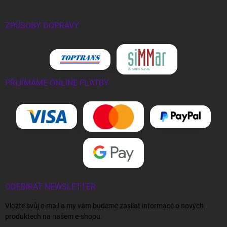
ZPŮSOBY DOPRAVY
PŘIJÍMÁME ONLINE PLATBY
ODEBÍRAT NEWSLETTER
Vložte svůj e-mail a my vám budeme zasílat informace o nových
produktech na našem e-shopu.