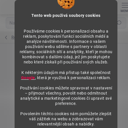
Přejít
na
obsah
Tento web použivá soubory cookies
Hledat
Používáme cookies k personalizaci obsahu a
reklam, poskytování funkcí sociálních médií a
Regály výška 1840 mm, základní moduly
analýze návštěvnosti. Informace o vašem
používání webu sdílíme s partnery v oblasti
reklamy, sociálních sítí a analytiky, kteří je mohou
kombinovat s dalšími údaji, jež jim poskytujete
nebo které získali při používání svých služeb.
K některým údajům má přístup také společnost
Google
, která je využívá k personalizaci reklam.
Používání cookies můžete spravovat v nastavení
– přijmout všechny, povolit nebo odmítnout
analytické a marketingové cookies či upravit své
preference.
Povolením těchto cookies nám pomůžete zlepšit
váš zážitek na webu a zobrazovat vám
relevantnější obsah a nabídky.