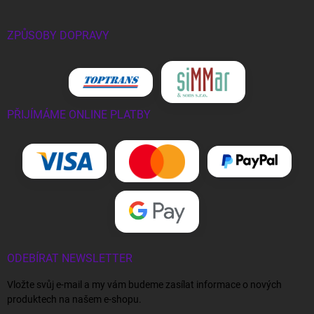
ZPŮSOBY DOPRAVY
PŘIJÍMÁME ONLINE PLATBY
ODEBÍRAT NEWSLETTER
Vložte svůj e-mail a my vám budeme zasílat informace o nových
produktech na našem e-shopu.