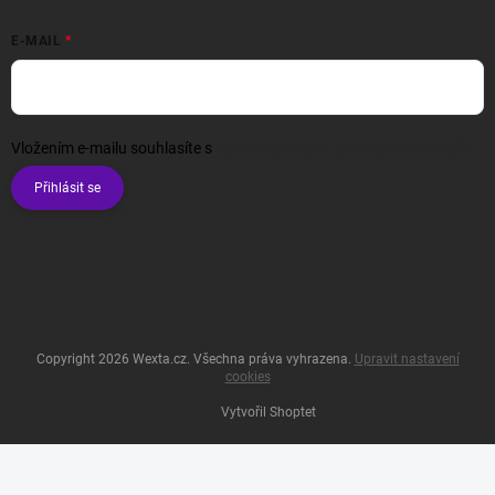
E-MAIL
Vložením e-mailu souhlasíte s
podmínkami ochrany osobních údajů
Přihlásit se
Copyright 2026
Wexta.cz
. Všechna práva vyhrazena.
Upravit nastavení
cookies
Vytvořil Shoptet