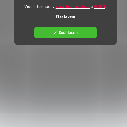
Více informací v
zásadách cookies
a
GDPR
.
Nastavení
Souhlasím