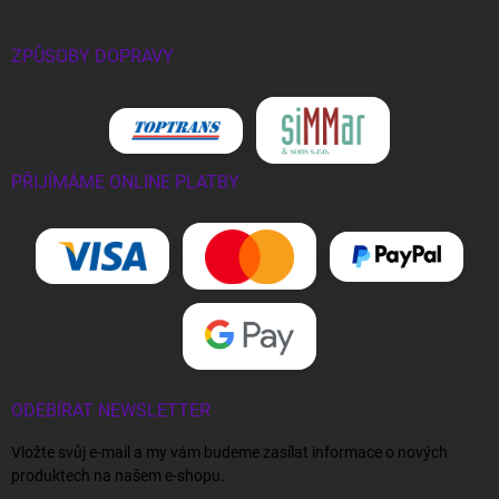
ZPŮSOBY DOPRAVY
PŘIJÍMÁME ONLINE PLATBY
ODEBÍRAT NEWSLETTER
Vložte svůj e-mail a my vám budeme zasílat informace o nových
produktech na našem e-shopu.