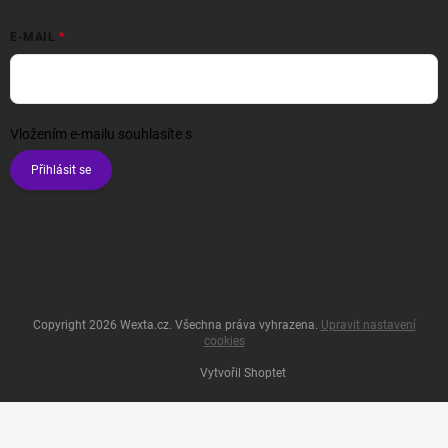
E-MAIL
Vložením e-mailu souhlasíte s
podmínkami ochrany osobních údajů
Přihlásit se
Copyright 2026
Wexta.cz
. Všechna práva vyhrazena.
Upravit nastavení
cookies
Vytvořil Shoptet