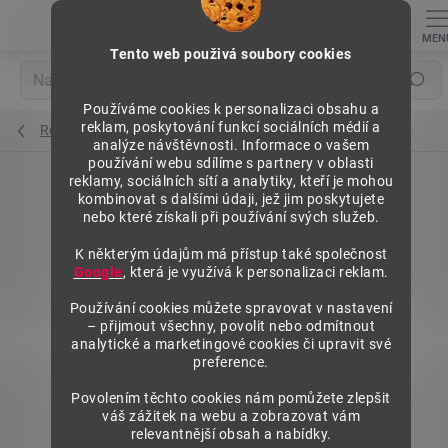
Přejít
na
obsah
Tento web použivá soubory cookies
Hledat
Používáme cookies k personalizaci obsahu a
reklam, poskytování funkcí sociálních médií a
Regály výška 1840 mm, základní moduly
analýze návštěvnosti. Informace o vašem
používání webu sdílíme s partnery v oblasti
reklamy, sociálních sítí a analytiky, kteří je mohou
kombinovat s dalšími údaji, jež jim poskytujete
nebo které získali při používání svých služeb.
K některým údajům má přístup také společnost
Google
, která je využívá k personalizaci reklam.
Používání cookies můžete spravovat v nastavení
– přijmout všechny, povolit nebo odmítnout
analytické a marketingové cookies či upravit své
preference.
Povolením těchto cookies nám pomůžete zlepšit
váš zážitek na webu a zobrazovat vám
relevantnější obsah a nabídky.