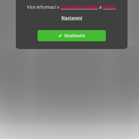
Více informací v
zásadách cookies
a
GDPR
.
Nastavení
Souhlasím