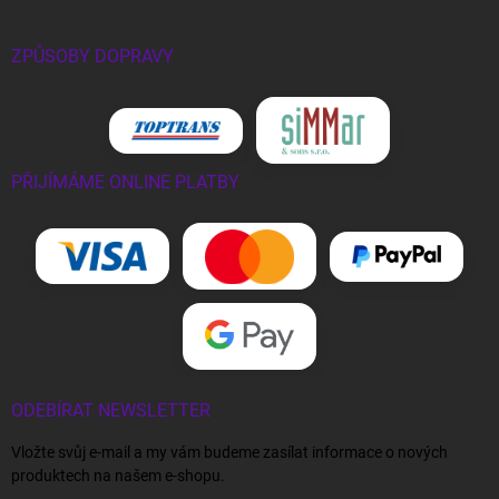
ZPŮSOBY DOPRAVY
PŘIJÍMÁME ONLINE PLATBY
ODEBÍRAT NEWSLETTER
Vložte svůj e-mail a my vám budeme zasílat informace o nových
produktech na našem e-shopu.