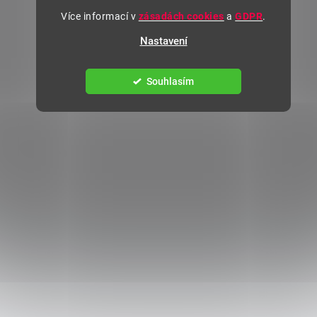
Více informací v
zásadách cookies
a
GDPR
.
Nastavení
Souhlasím