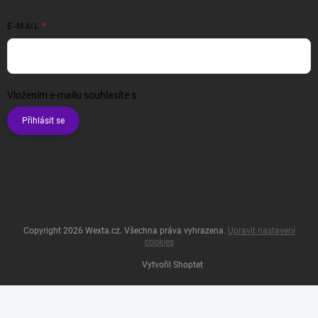
E-MAIL
Vložením e-mailu souhlasíte s
podmínkami ochrany osobních údajů
Přihlásit se
Copyright 2026
Wexta.cz
. Všechna práva vyhrazena.
Upravit nastavení
cookies
Vytvořil Shoptet