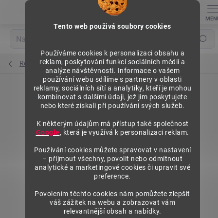
Přejít
na
obsah
Tento web použivá soubory cookies
Hledat
Používáme cookies k personalizaci obsahu a
reklam, poskytování funkcí sociálních médií a
Regály výška 1840 mm, přídavné moduly
analýze návštěvnosti. Informace o vašem
používání webu sdílíme s partnery v oblasti
reklamy, sociálních sítí a analytiky, kteří je mohou
kombinovat s dalšími údaji, jež jim poskytujete
nebo které získali při používání svých služeb.
K některým údajům má přístup také společnost
Google
, která je využívá k personalizaci reklam.
Používání cookies můžete spravovat v nastavení
– přijmout všechny, povolit nebo odmítnout
analytické a marketingové cookies či upravit své
preference.
Povolením těchto cookies nám pomůžete zlepšit
váš zážitek na webu a zobrazovat vám
relevantnější obsah a nabídky.