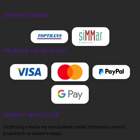
ZPŮSOBY DOPRAVY
PŘIJÍMÁME ONLINE PLATBY
ODEBÍRAT NEWSLETTER
Vložte svůj e-mail a my vám budeme zasílat informace o nových
produktech na našem e-shopu.