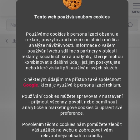
Přejít
na
obsah
Tento web použivá soubory cookies
Hledat
Používáme cookies k personalizaci obsahu a
reklam, poskytování funkcí sociálních médií a
Regály výška 1840 mm, přídavné moduly
analýze návštěvnosti. Informace o vašem
používání webu sdílíme s partnery v oblasti
reklamy, sociálních sítí a analytiky, kteří je mohou
kombinovat s dalšími údaji, jež jim poskytujete
nebo které získali při používání svých služeb.
K některým údajům má přístup také společnost
Google
, která je využívá k personalizaci reklam.
Používání cookies můžete spravovat v nastavení
– přijmout všechny, povolit nebo odmítnout
analytické a marketingové cookies či upravit své
preference.
Povolením těchto cookies nám pomůžete zlepšit
váš zážitek na webu a zobrazovat vám
relevantnější obsah a nabídky.