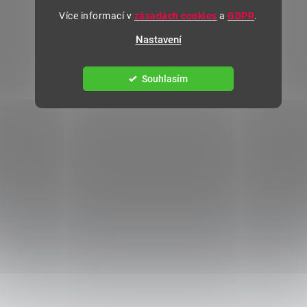
Více informací v
zásadách cookies
a
GDPR
.
Nastavení
Souhlasím