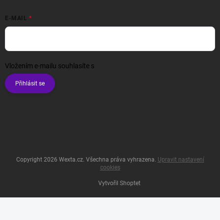
E-MAIL
Vložením e-mailu souhlasíte s
podmínkami ochrany osobních údajů
Přihlásit se
Copyright 2026
Wexta.cz
. Všechna práva vyhrazena.
Upravit nastavení
cookies
Vytvořil Shoptet