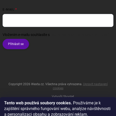
E-MAIL
Vložením e-mailu souhlasíte s
podmínkami ochrany osobních údajů
Přihlásit se
Copyright 2026
Wexta.cz
. Všechna práva vyhrazena.
Upravit nastavení
cookies
Vytvořil Shoptet
Tento web používá soubory cookies.
Používáme je k
zajištění správného fungování webu, analýze návštěvnosti
a personalizaci obsahu a zobrazování reklam.