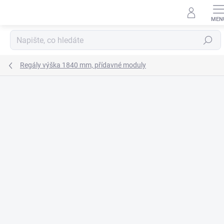
Přejít
na
obsah
Hledat
Regály výška 1840 mm, přídavné moduly