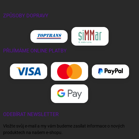
ZPŮSOBY DOPRAVY
PŘIJÍMÁME ONLINE PLATBY
ODEBÍRAT NEWSLETTER
Vložte svůj e-mail a my vám budeme zasílat informace o nových
produktech na našem e-shopu.