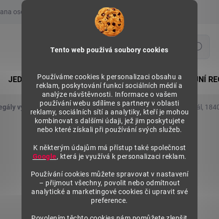
ana osobních údajů
Prohlášení o používání COOKIES
Moje obje
Hledat
Tento web použivá soubory cookies
Používáme cookies k personalizaci obsahu a
JEDNOSTRANNÉ REGÁLY
OBOUSTRANNÉ PRODEJNÍ RE
reklam, poskytování funkcí sociálních médií a
analýze návštěvnosti. Informace o vašem
používání webu sdílíme s partnery v oblasti
egály výška 1840 mm, základní moduly
Kovový policový regál, 184
reklamy, sociálních sítí a analytiky, kteří je mohou
kombinovat s dalšími údaji, jež jim poskytujete
nebo které získali při používání svých služeb.
K některým údajům má přístup také společnost
Google
, která je využívá k personalizaci reklam.
Používání cookies můžete spravovat v nastavení
– přijmout všechny, povolit nebo odmítnout
analytické a marketingové cookies či upravit své
preference.
Povolením těchto cookies nám pomůžete zlepšit