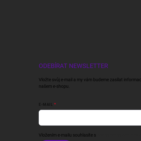
ODEBÍRAT NEWSLETTER
Vložte svůj e-mail a my vám budeme zasílat informa
našem e-shopu.
E-MAIL
Vložením e-mailu souhlasíte s
podmínkami ochrany o