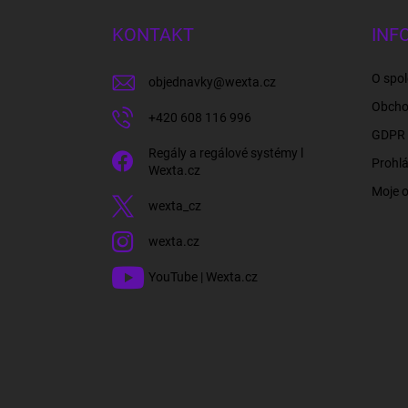
p
a
KONTAKT
INF
t
í
O spol
objednavky
@
wexta.cz
Obcho
+420 608 116 996
GDPR 
Regály a regálové systémy l
Prohlá
Wexta.cz
Moje 
wexta_cz
wexta.cz
YouTube | Wexta.cz