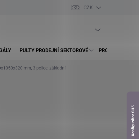
CZK
dnávka
PRÁZDNÝ KOŠÍK
NÁKUPNÍ
KOŠÍK
GÁLY
PULTY PRODEJNÍ SEKTOROVÉ
PROSKLENÉ VITR
0x1050x320 mm, 3 police, základní
Konfigurátor SU5