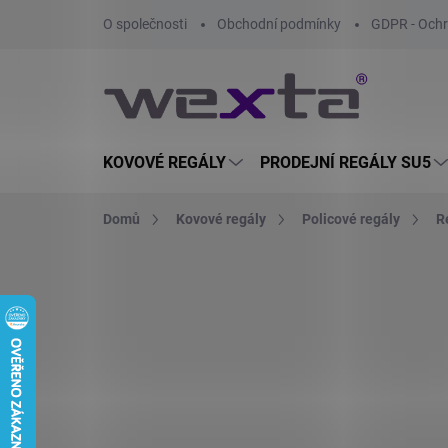
Přejít
O společnosti
Obchodní podmínky
GDPR - Ochr
na
obsah
KOVOVÉ REGÁLY
PRODEJNÍ REGÁLY SU5
Domů
Kovové regály
Policové regály
R