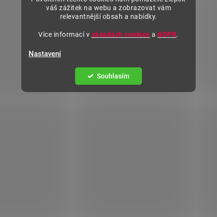
váš zážitek na webu a zobrazovat vám
relevantnější obsah a nabídky.
Více informací v
zásadách cookies
a
GDPR
.
Nastavení
Souhlasím