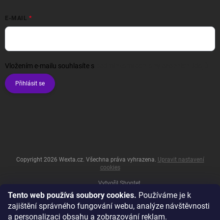
E-MAIL
Vložením e-mailu souhlasíte s
podmínkami ochrany osobních údajů
Přihlásit se
Copyright 2026
Wexta.cz
. Všechna práva vyhrazena.
Upravit nastavení
cookies
Vytvořil Shoptet
Tento web používá soubory cookies.
Používáme je k
zajištění správného fungování webu, analýze návštěvnosti
a personalizaci obsahu a zobrazování reklam.