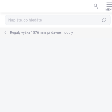
Přejít
na
obsah
Hledat
Regály výška 1576 mm, přídavné moduly