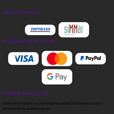
ZPŮSOBY DOPRAVY
PŘIJÍMÁME ONLINE PLATBY
ODEBÍRAT NEWSLETTER
Vložte svůj e-mail a my vám budeme zasílat informace o nových
produktech na našem e-shopu.