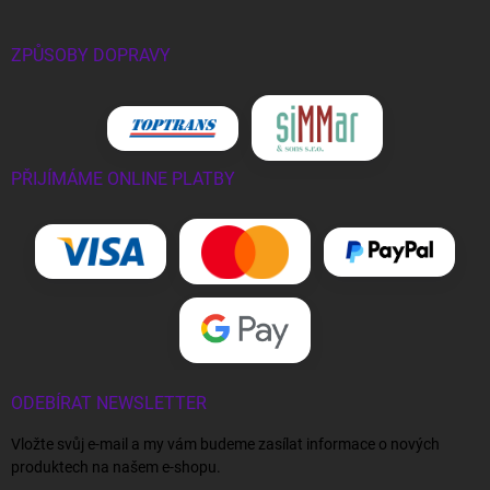
ZPŮSOBY DOPRAVY
PŘIJÍMÁME ONLINE PLATBY
ODEBÍRAT NEWSLETTER
Vložte svůj e-mail a my vám budeme zasílat informace o nových
produktech na našem e-shopu.