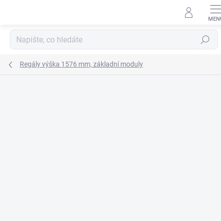
Přejít
na
obsah
Hledat
Regály výška 1576 mm, základní moduly