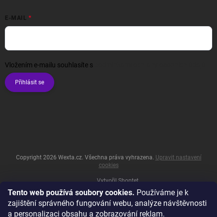
E-MAIL
Vložením e-mailu souhlasíte s
podmínkami ochrany osobních údajů
Přihlásit se
Copyright 2026
Wexta.cz
. Všechna práva vyhrazena.
Upravit nastavení
cookies
Vytvořil Shoptet
Tento web používá soubory cookies.
Používáme je k
zajištění správného fungování webu, analýze návštěvnosti
a personalizaci obsahu a zobrazování reklam.