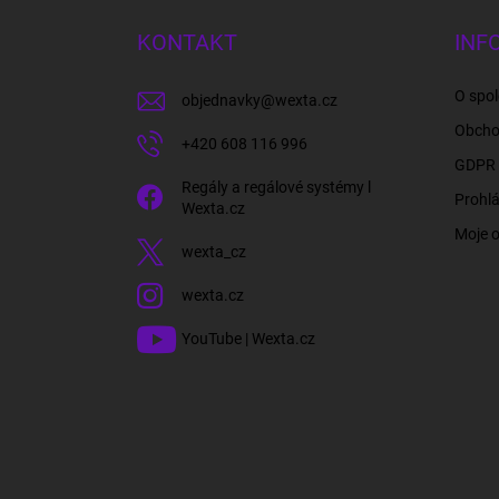
p
a
KONTAKT
INF
t
í
O spol
objednavky
@
wexta.cz
Obcho
+420 608 116 996
GDPR 
Regály a regálové systémy l
Prohlá
Wexta.cz
Moje 
wexta_cz
wexta.cz
YouTube | Wexta.cz