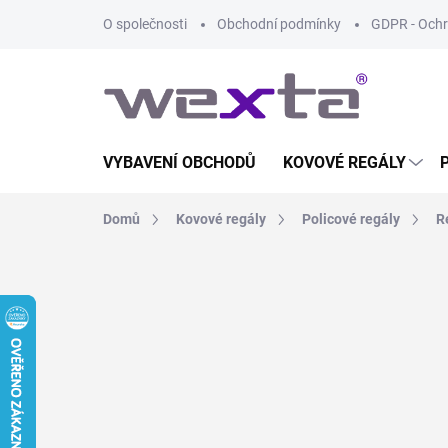
Přejít
O společnosti
Obchodní podmínky
GDPR - Ochr
na
obsah
VYBAVENÍ OBCHODŮ
KOVOVÉ REGÁLY
Domů
Kovové regály
Policové regály
R