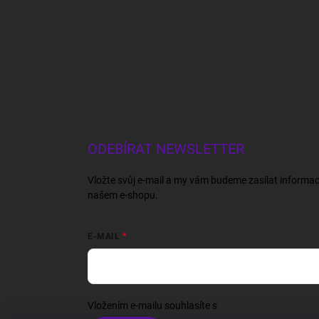
ODEBÍRAT NEWSLETTER
Vložte svůj e-mail a my vám budeme zasílat informa
našem e-shopu.
E-MAIL
Vložením e-mailu souhlasíte s
podmínkami ochrany o