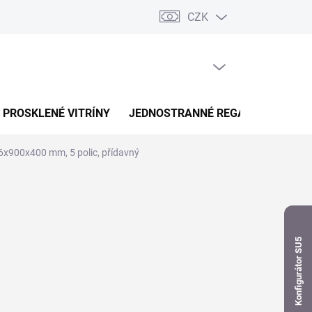
CZK
dnávka
PRÁZDNÝ KOŠÍK
NÁKUPNÍ
KOŠÍK
PROSKLENÉ VITRÍNY
JEDNOSTRANNÉ REGÁLY
OBOUS
76x900x400 mm, 5 polic, přídavný
Konfigurátor SU5