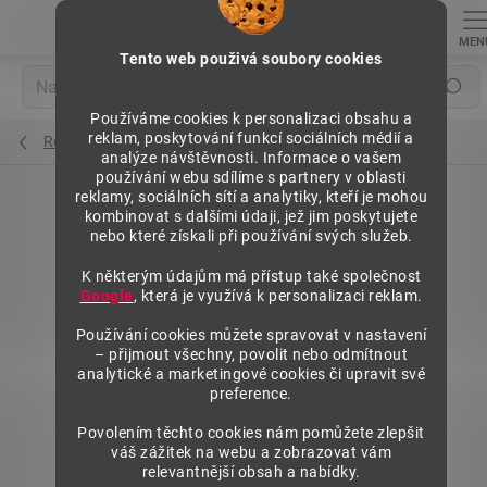
Přejít
na
obsah
Tento web použivá soubory cookies
Hledat
Používáme cookies k personalizaci obsahu a
reklam, poskytování funkcí sociálních médií a
Regály výška 1576 mm, přídavné moduly
analýze návštěvnosti. Informace o vašem
používání webu sdílíme s partnery v oblasti
reklamy, sociálních sítí a analytiky, kteří je mohou
kombinovat s dalšími údaji, jež jim poskytujete
nebo které získali při používání svých služeb.
K některým údajům má přístup také společnost
Google
, která je využívá k personalizaci reklam.
Používání cookies můžete spravovat v nastavení
– přijmout všechny, povolit nebo odmítnout
analytické a marketingové cookies či upravit své
preference.
Povolením těchto cookies nám pomůžete zlepšit
váš zážitek na webu a zobrazovat vám
relevantnější obsah a nabídky.