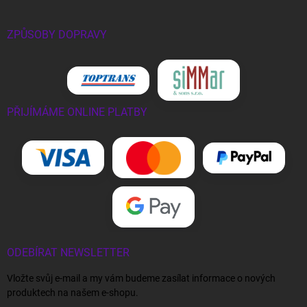
ZPŮSOBY DOPRAVY
PŘIJÍMÁME ONLINE PLATBY
ODEBÍRAT NEWSLETTER
Vložte svůj e-mail a my vám budeme zasílat informace o nových
produktech na našem e-shopu.