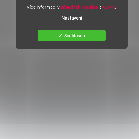
Více informací v
zásadách cookies
a
GDPR
.
Nastavení
Souhlasím