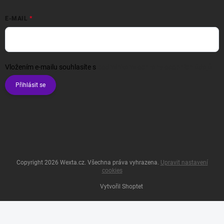
E-MAIL
Vložením e-mailu souhlasíte s
podmínkami ochrany osobních údajů
Přihlásit se
Copyright 2026
Wexta.cz
. Všechna práva vyhrazena.
Upravit nastavení
cookies
Vytvořil Shoptet