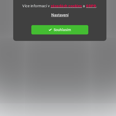
Více informací v
zásadách cookies
a
GDPR
.
Nastavení
Souhlasím