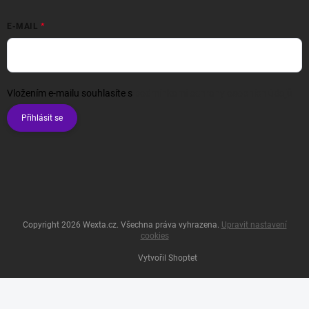
E-MAIL
Vložením e-mailu souhlasíte s
podmínkami ochrany osobních údajů
Přihlásit se
Copyright 2026
Wexta.cz
. Všechna práva vyhrazena.
Upravit nastavení
cookies
Vytvořil Shoptet