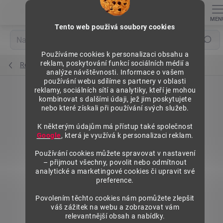
Přejít
na
obsah
Tento web použivá soubory cookies
Hledat
Používáme cookies k personalizaci obsahu a
reklam, poskytování funkcí sociálních médií a
Regály výška 1576 mm, základní moduly
analýze návštěvnosti. Informace o vašem
používání webu sdílíme s partnery v oblasti
reklamy, sociálních sítí a analytiky, kteří je mohou
kombinovat s dalšími údaji, jež jim poskytujete
nebo které získali při používání svých služeb.
K některým údajům má přístup také společnost
Google
, která je využívá k personalizaci reklam.
Používání cookies můžete spravovat v nastavení
– přijmout všechny, povolit nebo odmítnout
analytické a marketingové cookies či upravit své
preference.
Povolením těchto cookies nám pomůžete zlepšit
váš zážitek na webu a zobrazovat vám
relevantnější obsah a nabídky.