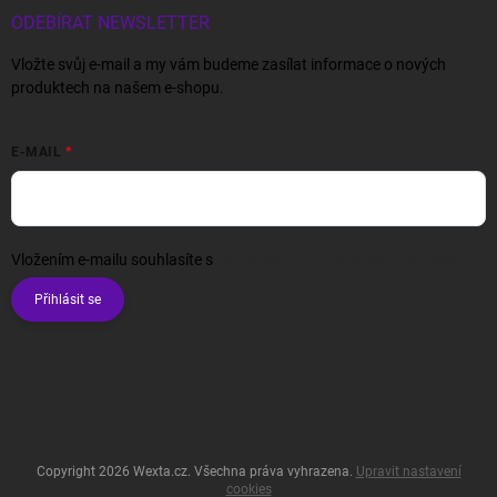
ODEBÍRAT NEWSLETTER
Vložte svůj e-mail a my vám budeme zasílat informace o nových
produktech na našem e-shopu.
E-MAIL
Vložením e-mailu souhlasíte s
podmínkami ochrany osobních údajů
Přihlásit se
Copyright 2026
Wexta.cz
. Všechna práva vyhrazena.
Upravit nastavení
cookies