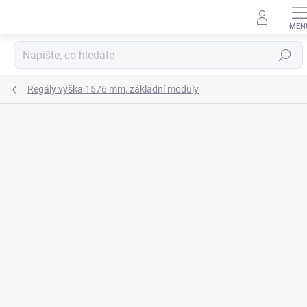
Přejít
na
obsah
Hledat
Regály výška 1576 mm, základní moduly