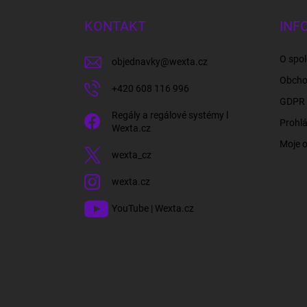
p
a
KONTAKT
INF
t
í
O spol
objednavky
@
wexta.cz
Obcho
+420 608 116 996
GDPR 
Regály a regálové systémy l
Prohlá
Wexta.cz
Moje 
wexta_cz
wexta.cz
YouTube | Wexta.cz