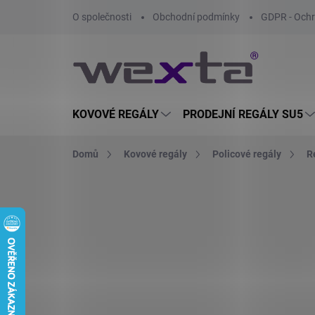
Přejít
O společnosti
Obchodní podmínky
GDPR - Ochr
na
obsah
KOVOVÉ REGÁLY
PRODEJNÍ REGÁLY SU5
Domů
Kovové regály
Policové regály
R