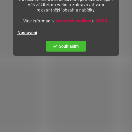
váš zážitek na webu a zobrazovat vám
relevantnější obsah a nabídky.
Více informací v
zásadách cookies
a
GDPR
.
Nastavení
Souhlasím