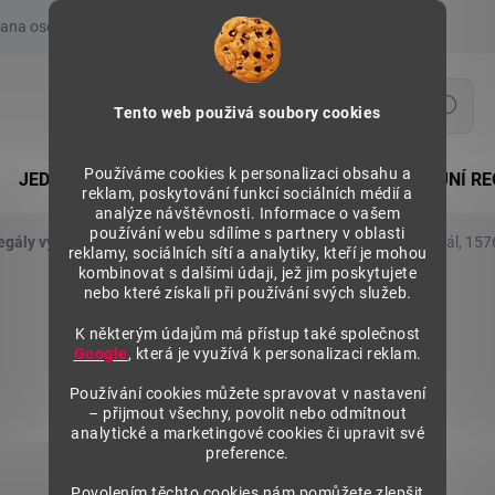
ana osobních údajů
Prohlášení o používání COOKIES
Moje obje
Hledat
Tento web použivá soubory cookies
Používáme cookies k personalizaci obsahu a
JEDNOSTRANNÉ REGÁLY
OBOUSTRANNÉ PRODEJNÍ RE
reklam, poskytování funkcí sociálních médií a
analýze návštěvnosti. Informace o vašem
používání webu sdílíme s partnery v oblasti
egály výška 1576 mm, přídavné moduly
Kovový policový regál, 15
reklamy, sociálních sítí a analytiky, kteří je mohou
kombinovat s dalšími údaji, jež jim poskytujete
nebo které získali při používání svých služeb.
K některým údajům má přístup také společnost
Google
, která je využívá k personalizaci reklam.
Používání cookies můžete spravovat v nastavení
– přijmout všechny, povolit nebo odmítnout
analytické a marketingové cookies či upravit své
preference.
Povolením těchto cookies nám pomůžete zlepšit