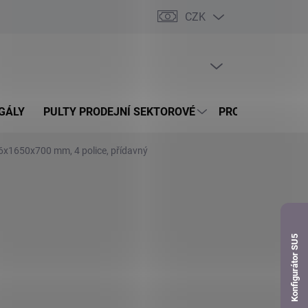
CZK
dnávka
PRÁZDNÝ KOŠÍK
NÁKUPNÍ
KOŠÍK
GÁLY
PULTY PRODEJNÍ SEKTOROVÉ
PROSKLENÉ VITR
76x1650x700 mm, 4 police, přídavný
Konfigurátor SU5