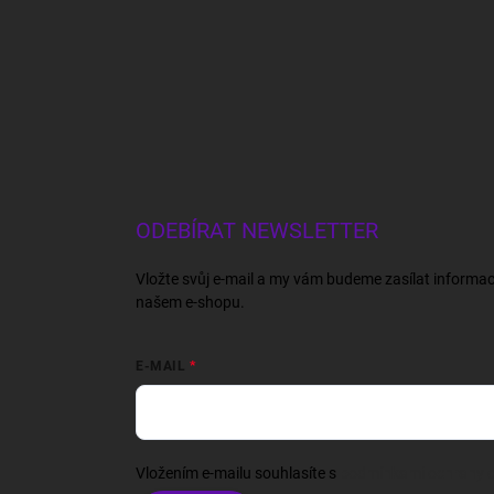
ODEBÍRAT NEWSLETTER
Vložte svůj e-mail a my vám budeme zasílat informa
našem e-shopu.
E-MAIL
Vložením e-mailu souhlasíte s
podmínkami ochrany o