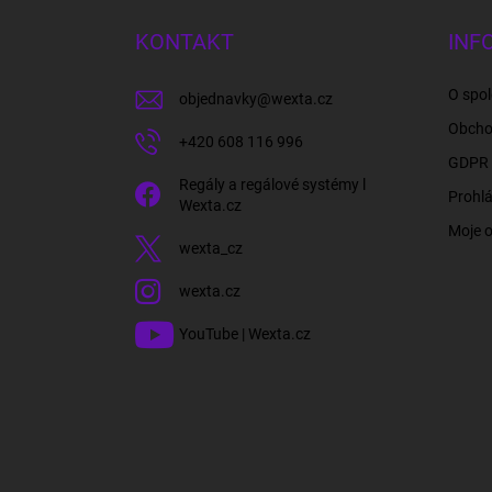
p
a
KONTAKT
INF
t
í
O spol
objednavky
@
wexta.cz
Obcho
+420 608 116 996
GDPR 
Regály a regálové systémy l
Prohlá
Wexta.cz
Moje 
wexta_cz
wexta.cz
YouTube | Wexta.cz