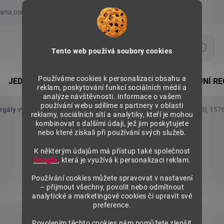
ana osobních údajů
Prohlášení o používání COOKIES
Moje obje
Hledat
Tento web použivá soubory cookies
Používáme cookies k personalizaci obsahu a
JEDNOSTRANNÉ REGÁLY
OBOUSTRANNÉ PRODEJNÍ RE
reklam, poskytování funkcí sociálních médií a
analýze návštěvnosti. Informace o vašem
používání webu sdílíme s partnery v oblasti
egály výška 1576 mm, základní moduly
Kovový policový regál, 157
reklamy, sociálních sítí a analytiky, kteří je mohou
kombinovat s dalšími údaji, jež jim poskytujete
nebo které získali při používání svých služeb.
K některým údajům má přístup také společnost
Google
, která je využívá k personalizaci reklam.
Používání cookies můžete spravovat v nastavení
– přijmout všechny, povolit nebo odmítnout
analytické a marketingové cookies či upravit své
preference.
Povolením těchto cookies nám pomůžete zlepšit