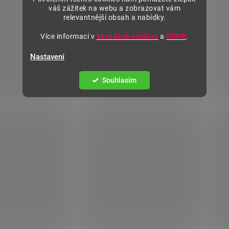
váš zážitek na webu a zobrazovat vám
relevantnější obsah a nabídky.
Více informací v
zásadách cookies
a
GDPR
.
Nastavení
Souhlasím