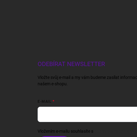
ODEBÍRAT NEWSLETTER
Vložte svůj e-mail a my vám budeme zasílat informa
našem e-shopu.
E-MAIL
Vložením e-mailu souhlasíte s
podmínkami ochrany o