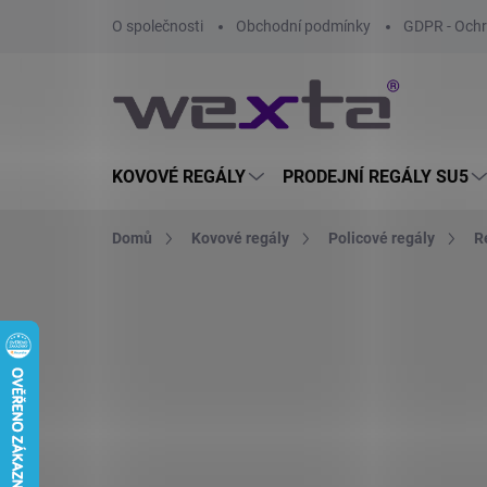
Přejít
O společnosti
Obchodní podmínky
GDPR - Ochr
na
obsah
KOVOVÉ REGÁLY
PRODEJNÍ REGÁLY SU5
Domů
Kovové regály
Policové regály
R