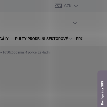
CZK
dnávka
PRÁZDNÝ KOŠÍK
NÁKUPNÍ
KOŠÍK
GÁLY
PULTY PRODEJNÍ SEKTOROVÉ
PROSKLENÉ VITR
6x1650x500 mm, 4 police, základní
Konfigurátor SU5