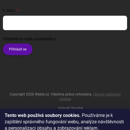
E-MAIL
Vložením e-mailu souhlasíte s
podmínkami ochrany osobních údajů
Přihlásit se
Copyright 2026
Wexta.cz
. Všechna práva vyhrazena.
Upravit nastavení
cookies
Vytvořil Shoptet
Tento web používá soubory cookies.
Používáme je k
zajištění správného fungování webu, analýze návštěvnosti
a personalizaci obsahu a zobrazování reklam.