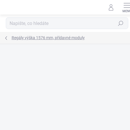
Přejít
na
obsah
Hledat
Regály výška 1576 mm, přídavné moduly