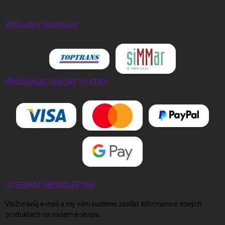
ZPŮSOBY DOPRAVY
PŘIJÍMÁME ONLINE PLATBY
ODEBÍRAT NEWSLETTER
Vložte svůj e-mail a my vám budeme zasílat informace o nových
produktech na našem e-shopu.