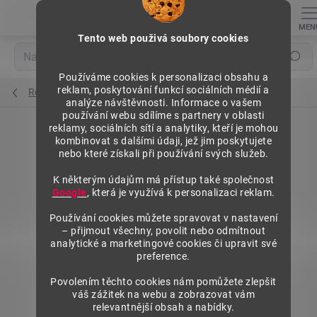
Přejít
na
obsah
Tento web použivá soubory cookies
Hledat
Používáme cookies k personalizaci obsahu a
reklam, poskytování funkcí sociálních médií a
Regály výška 1576 mm, základní moduly
analýze návštěvnosti. Informace o vašem
používání webu sdílíme s partnery v oblasti
reklamy, sociálních sítí a analytiky, kteří je mohou
kombinovat s dalšími údaji, jež jim poskytujete
nebo které získali při používání svých služeb.
K některým údajům má přístup také společnost
Google
, která je využívá k personalizaci reklam.
Používání cookies můžete spravovat v nastavení
– přijmout všechny, povolit nebo odmítnout
analytické a marketingové cookies či upravit své
preference.
Povolením těchto cookies nám pomůžete zlepšit
váš zážitek na webu a zobrazovat vám
relevantnější obsah a nabídky.