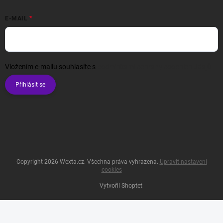
E-MAIL
Vložením e-mailu souhlasíte s
podmínkami ochrany osobních údajů
Přihlásit se
Copyright 2026
Wexta.cz
. Všechna práva vyhrazena.
Upravit nastavení
cookies
Vytvořil Shoptet