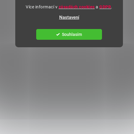
Více informací v
zásadách cookies
a
GDPR
.
Nastavení
Souhlasím