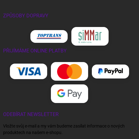
ZPŮSOBY DOPRAVY
PŘIJÍMÁME ONLINE PLATBY
ODEBÍRAT NEWSLETTER
Vložte svůj e-mail a my vám budeme zasílat informace o nových
produktech na našem e-shopu.