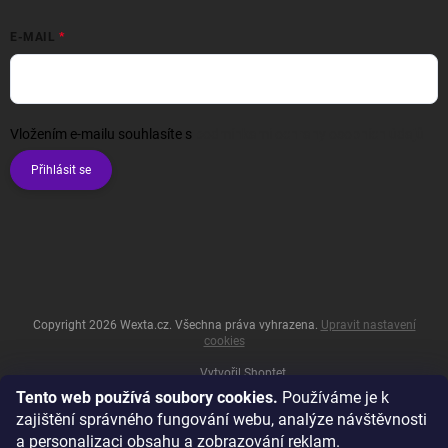
E-MAIL
Vložením e-mailu souhlasíte s
podmínkami ochrany osobních údajů
Přihlásit se
Copyright 2026
Wexta.cz
. Všechna práva vyhrazena.
Upravit nastavení
cookies
Vytvořil Shoptet
Tento web používá soubory cookies.
Používáme je k
zajištění správného fungování webu, analýze návštěvnosti
a personalizaci obsahu a zobrazování reklam.