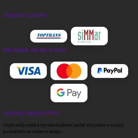
ZPŮSOBY DOPRAVY
PŘIJÍMÁME ONLINE PLATBY
ODEBÍRAT NEWSLETTER
Vložte svůj e-mail a my vám budeme zasílat informace o nových
produktech na našem e-shopu.