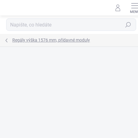
Přejít
na
obsah
Hledat
Regály výška 1576 mm, přídavné moduly