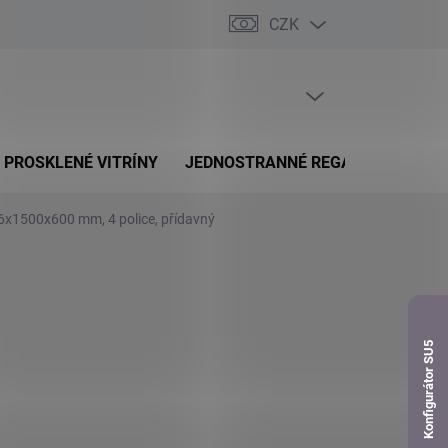
CZK
dnávka
PRÁZDNÝ KOŠÍK
NÁKUPNÍ
KOŠÍK
PROSKLENÉ VITRÍNY
JEDNOSTRANNÉ REGÁLY
OBOUS
76x1500x600 mm, 4 police, přídavný
Konfigurátor SU5