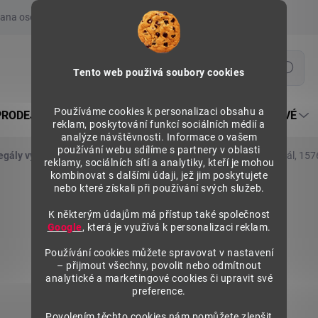
ana osobních údajů
Prohlášení o používání COOKIES
Moje obje
Hledat
Tento web použivá soubory cookies
Používáme cookies k personalizaci obsahu a
PRODEJNÍ REGÁLY SU5
PULTY PRODEJNÍ SEKTOROVÉ
reklam, poskytování funkcí sociálních médií a
analýze návštěvnosti. Informace o vašem
používání webu sdílíme s partnery v oblasti
egály výška 1576 mm, přídavné moduly
Kovový policový regál, 15
reklamy, sociálních sítí a analytiky, kteří je mohou
kombinovat s dalšími údaji, jež jim poskytujete
nebo které získali při používání svých služeb.
K některým údajům má přístup také společnost
Google
, která je využívá k personalizaci reklam.
Používání cookies můžete spravovat v nastavení
– přijmout všechny, povolit nebo odmítnout
analytické a marketingové cookies či upravit své
preference.
Povolením těchto cookies nám pomůžete zlepšit