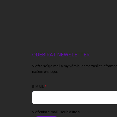
ODEBÍRAT NEWSLETTER
Vložte svůj e-mail a my vám budeme zasílat informa
našem e-shopu.
E-MAIL
Vložením e-mailu souhlasíte s
podmínkami ochrany o