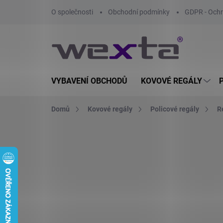
Přejít
O společnosti
Obchodní podmínky
GDPR - Ochr
na
obsah
VYBAVENÍ OBCHODŮ
KOVOVÉ REGÁLY
Domů
Kovové regály
Policové regály
R