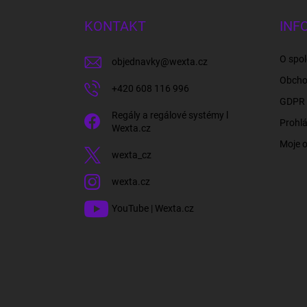
p
a
KONTAKT
INF
t
í
O spol
objednavky
@
wexta.cz
Obcho
+420 608 116 996
GDPR 
Regály a regálové systémy l
Prohlá
Wexta.cz
Moje 
wexta_cz
wexta.cz
YouTube | Wexta.cz