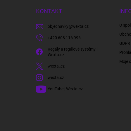
p
a
KONTAKT
INF
t
í
O spol
objednavky
@
wexta.cz
Obcho
+420 608 116 996
GDPR 
Regály a regálové systémy l
Prohlá
Wexta.cz
Moje 
wexta_cz
wexta.cz
YouTube | Wexta.cz