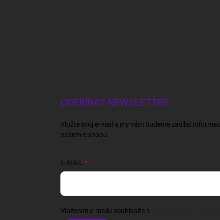
ODEBÍRAT NEWSLETTER
Vložte svůj e-mail a my vám budeme zasílat informa
našem e-shopu.
E-MAIL
Vložením e-mailu souhlasíte s
podmínkami ochrany o