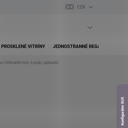
CZK
dnávka
PRÁZDNÝ KOŠÍK
NÁKUPNÍ
KOŠÍK
PROSKLENÉ VITRÍNY
JEDNOSTRANNÉ REGÁLY
OBOUS
6x1500x400 mm, 5 polic, základní
Konfigurátor SU5