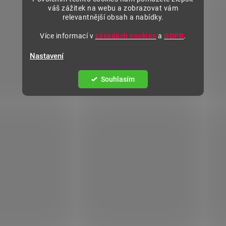
váš zážitek na webu a zobrazovat vám
relevantnější obsah a nabídky.
Více informací v
zásadách cookies
a
GDPR
.
Nastavení
Souhlasím