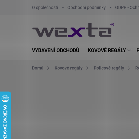
Přejít
O společnosti
Obchodní podmínky
GDPR - Ochr
na
obsah
VYBAVENÍ OBCHODŮ
KOVOVÉ REGÁLY
Domů
Kovové regály
Policové regály
R