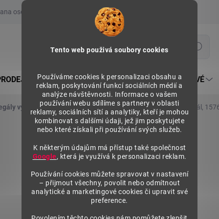
ana osobních údajů
Prohlášení o používání COOKIES
Moje obje
Hledat
Tento web použivá soubory cookies
Používáme cookies k personalizaci obsahu a
PRODEJNÍ REGÁLY SU5
PULTY PRODEJNÍ SEKTOROVÉ
reklam, poskytování funkcí sociálních médií a
analýze návštěvnosti. Informace o vašem
používání webu sdílíme s partnery v oblasti
egály výška 1576 mm, základní moduly
Kovový policový regál, 157
reklamy, sociálních sítí a analytiky, kteří je mohou
kombinovat s dalšími údaji, jež jim poskytujete
nebo které získali při používání svých služeb.
K některým údajům má přístup také společnost
Google
, která je využívá k personalizaci reklam.
Používání cookies můžete spravovat v nastavení
– přijmout všechny, povolit nebo odmítnout
analytické a marketingové cookies či upravit své
preference.
Povolením těchto cookies nám pomůžete zlepšit