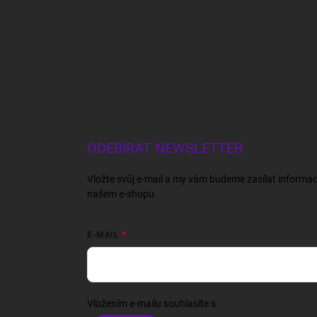
ODEBÍRAT NEWSLETTER
Vložte svůj e-mail a my vám budeme zasílat informa
našem e-shopu.
E-MAIL
Vložením e-mailu souhlasíte s
podmínkami ochrany o