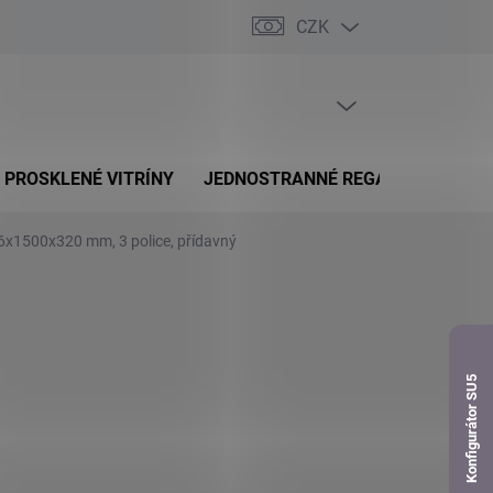
CZK
dnávka
PRÁZDNÝ KOŠÍK
NÁKUPNÍ
KOŠÍK
PROSKLENÉ VITRÍNY
JEDNOSTRANNÉ REGÁLY
OBOUS
76x1500x320 mm, 3 police, přídavný
Konfigurátor SU5