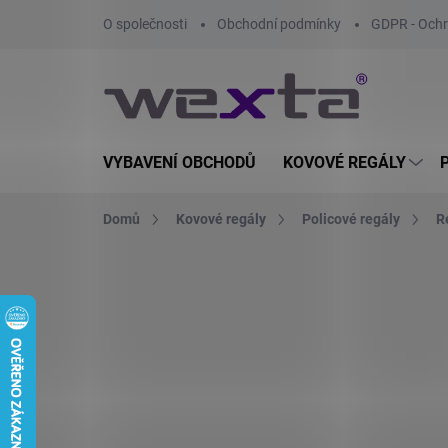
Přejít
O společnosti
Obchodní podmínky
GDPR - Ochr
na
obsah
VYBAVENÍ OBCHODŮ
KOVOVÉ REGÁLY
Domů
Kovové regály
Policové regály
R