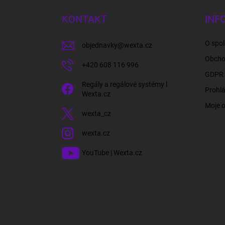
p
a
KONTAKT
INF
t
í
O spol
objednavky
@
wexta.cz
Obcho
+420 608 116 996
GDPR 
Regály a regálové systémy l
Prohlá
Wexta.cz
Moje 
wexta_cz
wexta.cz
YouTube | Wexta.cz