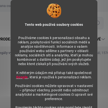
ana osobních údajů
Prohlášení o používání COOKIES
Moje obje
Hledat
Tento web použivá soubory cookies
Používáme cookies k personalizaci obsahu a
PRODEJNÍ REGÁLY SU5
PULTY PRODEJNÍ SEKTOROVÉ
reklam, poskytování funkcí sociálních médií a
analýze návštěvnosti. Informace o vašem
používání webu sdílíme s partnery v oblasti
egály výška 1576 mm, přídavné moduly
Kovový policový regál, 15
reklamy, sociálních sítí a analytiky, kteří je mohou
kombinovat s dalšími údaji, jež jim poskytujete
nebo které získali při používání svých služeb.
K některým údajům má přístup také společnost
Google
, která je využívá k personalizaci reklam.
Používání cookies můžete spravovat v nastavení
– přijmout všechny, povolit nebo odmítnout
analytické a marketingové cookies či upravit své
preference.
Povolením těchto cookies nám pomůžete zlepšit