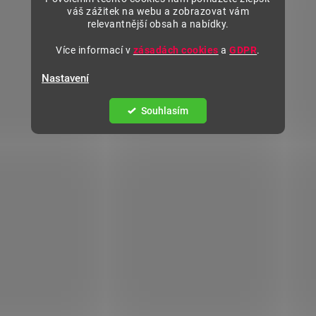
váš zážitek na webu a zobrazovat vám
relevantnější obsah a nabídky.
Více informací v
zásadách cookies
a
GDPR
.
Nastavení
Souhlasím