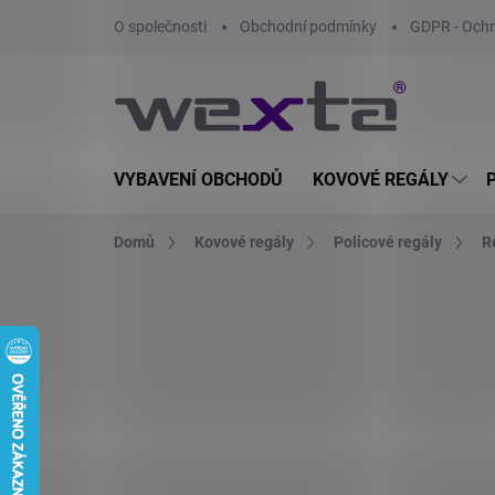
Přejít
O společnosti
Obchodní podmínky
GDPR - Ochr
na
obsah
VYBAVENÍ OBCHODŮ
KOVOVÉ REGÁLY
Domů
Kovové regály
Policové regály
R