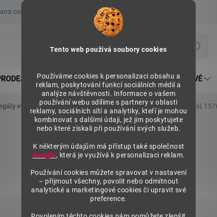
ana osobních údajů
Prohlášení o používání COOKIES
Moje obje
Hledat
Tento web použivá soubory cookies
Používáme cookies k personalizaci obsahu a
PRODEJNÍ REGÁLY SU5
PULTY PRODEJNÍ SEKTOROVÉ
reklam, poskytování funkcí sociálních médií a
analýze návštěvnosti. Informace o vašem
používání webu sdílíme s partnery v oblasti
egály výška 1576 mm, přídavné moduly
Kovový policový regál, 15
reklamy, sociálních sítí a analytiky, kteří je mohou
kombinovat s dalšími údaji, jež jim poskytujete
nebo které získali při používání svých služeb.
K některým údajům má přístup také společnost
Google
, která je využívá k personalizaci reklam.
Používání cookies můžete spravovat v nastavení
– přijmout všechny, povolit nebo odmítnout
analytické a marketingové cookies či upravit své
preference.
Povolením těchto cookies nám pomůžete zlepšit