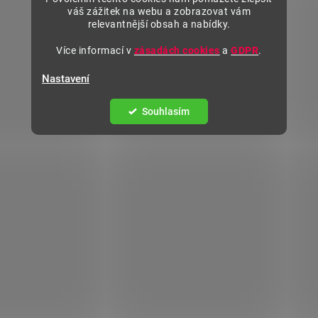
váš zážitek na webu a zobrazovat vám
relevantnější obsah a nabídky.
Více informací v
zásadách cookies
a
GDPR
.
Nastavení
Souhlasím