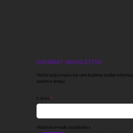
ODEBÍRAT NEWSLETTER
Vložte svůj e-mail a my vám budeme zasílat informa
našem e-shopu.
E-MAIL
Vložením e-mailu souhlasíte s
podmínkami ochrany o