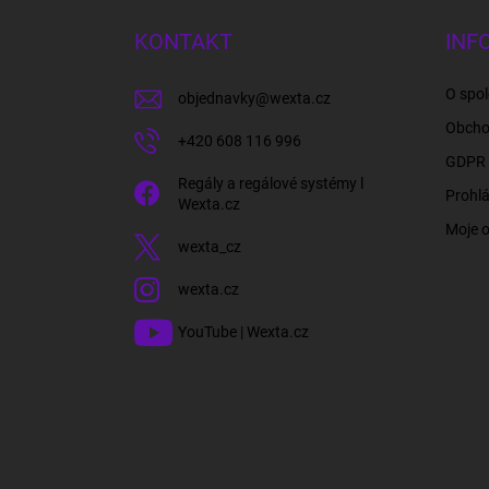
p
a
KONTAKT
INF
t
í
O spol
objednavky
@
wexta.cz
Obcho
+420 608 116 996
GDPR 
Regály a regálové systémy l
Prohlá
Wexta.cz
Moje 
wexta_cz
wexta.cz
YouTube | Wexta.cz