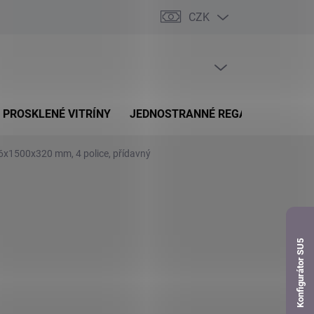
CZK
dnávka
PRÁZDNÝ KOŠÍK
NÁKUPNÍ
KOŠÍK
PROSKLENÉ VITRÍNY
JEDNOSTRANNÉ REGÁLY
OBOUS
76x1500x320 mm, 4 police, přídavný
Konfigurátor SU5