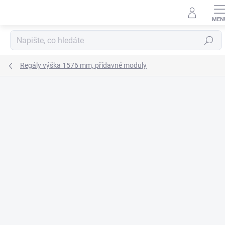
Přejít
na
obsah
Hledat
Regály výška 1576 mm, přídavné moduly