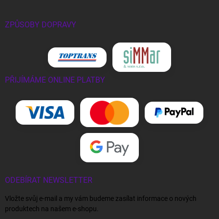
ZPŮSOBY DOPRAVY
PŘIJÍMÁME ONLINE PLATBY
ODEBÍRAT NEWSLETTER
Vložte svůj e-mail a my vám budeme zasílat informace o nových
produktech na našem e-shopu.