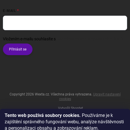
E-MAIL
Vložením e-mailu souhlasíte s
podmínkami ochrany osobních údajů
Přihlásit se
Copyright 2026
Wexta.cz
. Všechna práva vyhrazena.
Upravit nastavení
cookies
Vytvořil Shoptet
Tento web používá soubory cookies.
Používáme je k
zajištění správného fungování webu, analýze návštěvnosti
a personalizaci obsahu a zobrazování reklam.