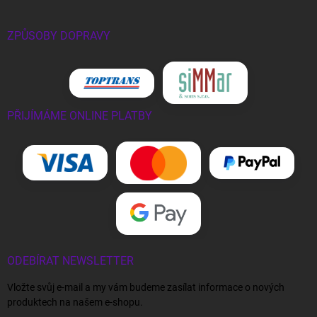
ZPŮSOBY DOPRAVY
PŘIJÍMÁME ONLINE PLATBY
ODEBÍRAT NEWSLETTER
Vložte svůj e-mail a my vám budeme zasílat informace o nových
produktech na našem e-shopu.