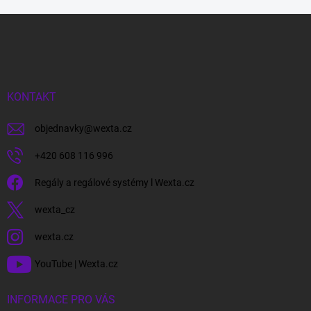
Z
á
p
a
t
í
KONTAKT
objednavky
@
wexta.cz
+420 608 116 996
Regály a regálové systémy l Wexta.cz
wexta_cz
wexta.cz
YouTube | Wexta.cz
INFORMACE PRO VÁS