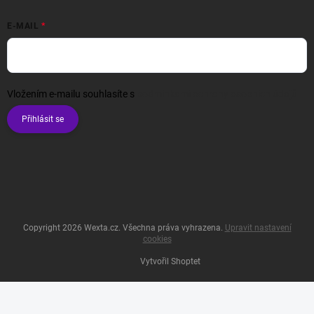
E-MAIL
Vložením e-mailu souhlasíte s
podmínkami ochrany osobních údajů
Přihlásit se
Copyright 2026
Wexta.cz
. Všechna práva vyhrazena.
Upravit nastavení
cookies
Vytvořil Shoptet