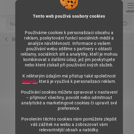
Přejít
na
obsah
Tento web použivá soubory cookies
Hledat
Používáme cookies k personalizaci obsahu a
reklam, poskytování funkcí sociálních médií a
Regály výška 1576 mm, přídavné moduly
analýze návštěvnosti. Informace o vašem
používání webu sdílíme s partnery v oblasti
reklamy, sociálních sítí a analytiky, kteří je mohou
kombinovat s dalšími údaji, jež jim poskytujete
nebo které získali při používání svých služeb.
K některým údajům má přístup také společnost
Google
, která je využívá k personalizaci reklam.
Používání cookies můžete spravovat v nastavení
– přijmout všechny, povolit nebo odmítnout
analytické a marketingové cookies či upravit své
preference.
Povolením těchto cookies nám pomůžete zlepšit
váš zážitek na webu a zobrazovat vám
relevantnější obsah a nabídky.