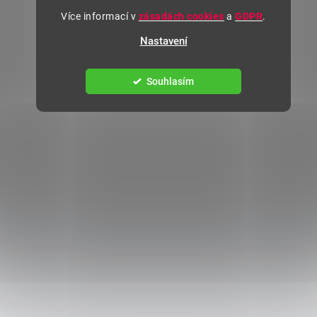
Více informací v
zásadách cookies
a
GDPR
.
Nastavení
Souhlasím