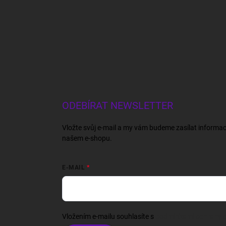
ODEBÍRAT NEWSLETTER
Vložte svůj e-mail a my vám budeme zasílat informa
našem e-shopu.
E-MAIL
Vložením e-mailu souhlasíte s
podmínkami ochrany o