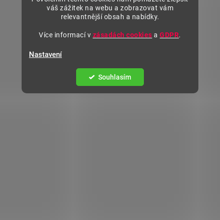
váš zážitek na webu a zobrazovat vám
relevantnější obsah a nabídky.
Více informací v
zásadách cookies
a
GDPR
.
Nastavení
Souhlasím