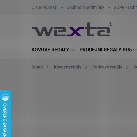
Přejít
O společnosti
Obchodní podmínky
GDPR - Ochr
na
obsah
KOVOVÉ REGÁLY
PRODEJNÍ REGÁLY SU5
Domů
Kovové regály
Policové regály
R