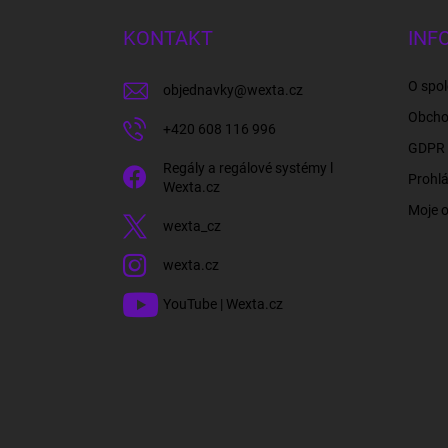
p
a
KONTAKT
INF
t
í
O spol
objednavky
@
wexta.cz
Obcho
+420 608 116 996
GDPR 
Regály a regálové systémy l
Prohlá
Wexta.cz
Moje 
wexta_cz
wexta.cz
YouTube | Wexta.cz