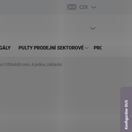
CZK
dnávka
PRÁZDNÝ KOŠÍK
NÁKUPNÍ
KOŠÍK
GÁLY
PULTY PRODEJNÍ SEKTOROVÉ
PROSKLENÉ VITR
6x1350x600 mm, 4 police, základní
Konfigurátor SU5