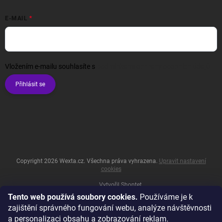
E-MAIL
Vložením e-mailu souhlasíte s
podmínkami ochrany osobních údajů
Přihlásit se
Copyright 2026
Wexta.cz
. Všechna práva vyhrazena.
Upravit nastavení
cookies
Vytvořil Shoptet
Tento web používá soubory cookies.
Používáme je k
zajištění správného fungování webu, analýze návštěvnosti
a personalizaci obsahu a zobrazování reklam.