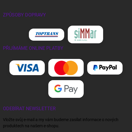
ZPŮSOBY DOPRAVY
PŘIJÍMÁME ONLINE PLATBY
ODEBÍRAT NEWSLETTER
Vložte svůj e-mail a my vám budeme zasílat informace o nových
produktech na našem e-shopu.