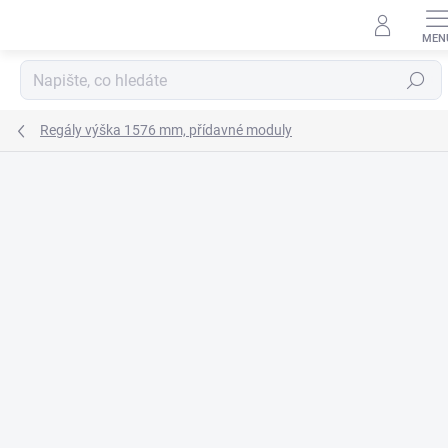
Přejít
na
obsah
Hledat
Regály výška 1576 mm, přídavné moduly