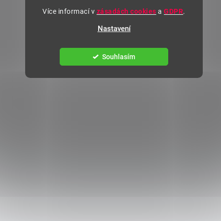
Více informací v
zásadách cookies
a
GDPR
.
Nastavení
Souhlasím