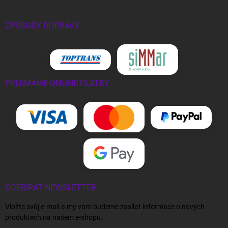
ZPŮSOBY DOPRAVY
PŘIJÍMÁME ONLINE PLATBY
ODEBÍRAT NEWSLETTER
Vložte svůj e-mail a my vám budeme zasílat informace o nových
produktech na našem e-shopu.