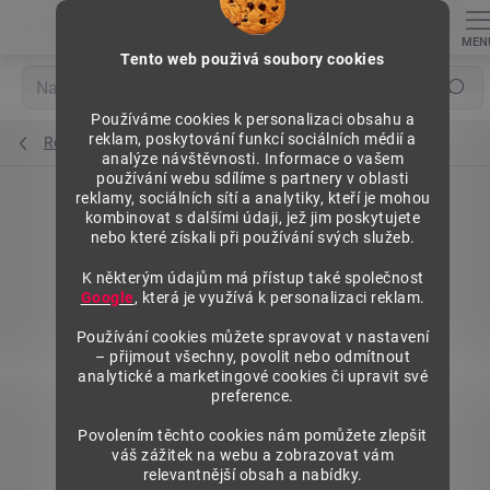
Přejít
na
obsah
Tento web použivá soubory cookies
Hledat
Používáme cookies k personalizaci obsahu a
reklam, poskytování funkcí sociálních médií a
Regály výška 1576 mm, přídavné moduly
analýze návštěvnosti. Informace o vašem
používání webu sdílíme s partnery v oblasti
reklamy, sociálních sítí a analytiky, kteří je mohou
kombinovat s dalšími údaji, jež jim poskytujete
nebo které získali při používání svých služeb.
K některým údajům má přístup také společnost
Google
, která je využívá k personalizaci reklam.
Používání cookies můžete spravovat v nastavení
– přijmout všechny, povolit nebo odmítnout
analytické a marketingové cookies či upravit své
preference.
Povolením těchto cookies nám pomůžete zlepšit
váš zážitek na webu a zobrazovat vám
relevantnější obsah a nabídky.