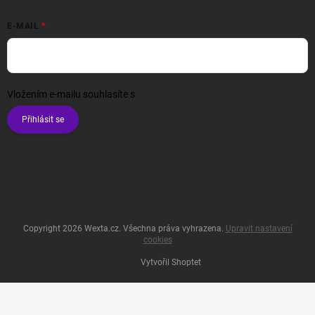
E-MAIL
Vložením e-mailu souhlasíte s
podmínkami ochrany osobních údajů
Přihlásit se
Copyright 2026
Wexta.cz
. Všechna práva vyhrazena.
Upravit nastavení
cookies
Vytvořil Shoptet