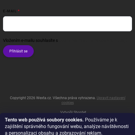
E-MAIL
Vložením e-mailu souhlasíte s
podmínkami ochrany osobních údajů
Přihlásit se
Copyright 2026
Wexta.cz
. Všechna práva vyhrazena.
Upravit nastavení
cookies
Vytvořil Shoptet
Tento web používá soubory cookies.
Používáme je k
zajištění správného fungování webu, analýze návštěvnosti
a personalizaci obsahu a zobrazování reklam.