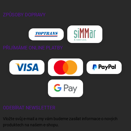
ZPŮSOBY DOPRAVY
PŘIJÍMÁME ONLINE PLATBY
ODEBÍRAT NEWSLETTER
Vložte svůj e-mail a my vám budeme zasílat informace o nových
produktech na našem e-shopu.