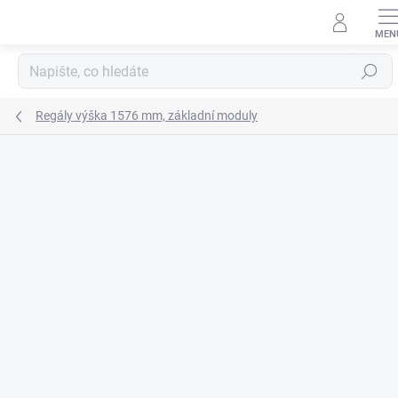
Přejít
na
obsah
Hledat
Regály výška 1576 mm, základní moduly