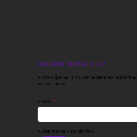
ODEBÍRAT NEWSLETTER
Vložte svůj e-mail a my vám budeme zasílat informa
našem e-shopu.
E-MAIL
Vložením e-mailu souhlasíte s
podmínkami ochrany o