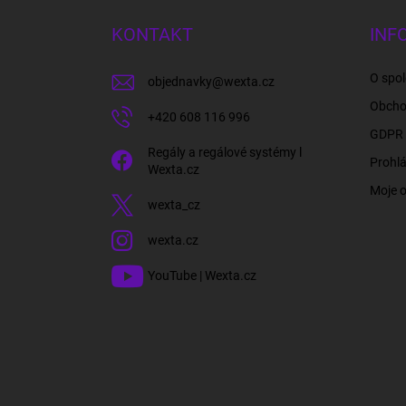
p
a
KONTAKT
INF
t
í
O spol
objednavky
@
wexta.cz
Obcho
+420 608 116 996
GDPR 
Regály a regálové systémy l
Prohlá
Wexta.cz
Moje 
wexta_cz
wexta.cz
YouTube | Wexta.cz