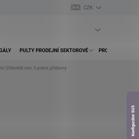
CZK
dnávka
PRÁZDNÝ KOŠÍK
NÁKUPNÍ
KOŠÍK
GÁLY
PULTY PRODEJNÍ SEKTOROVÉ
PROSKLENÉ VITR
76x1200x400 mm, 3 police, přídavný
Konfigurátor SU5