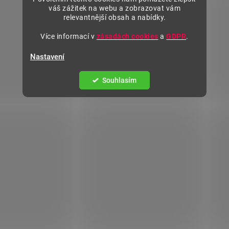
váš zážitek na webu a zobrazovat vám
relevantnější obsah a nabídky.
Více informací v
zásadách cookies
a
GDPR
.
Nastavení
Souhlasím