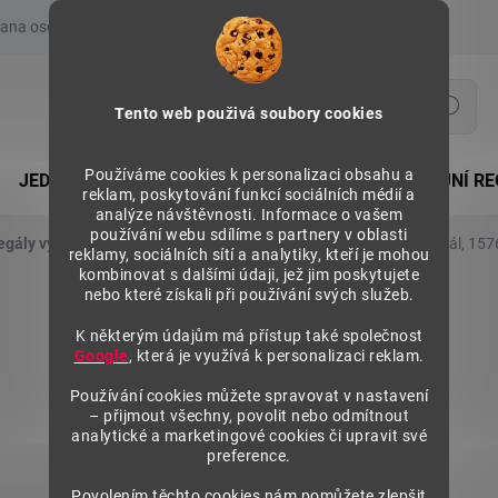
ana osobních údajů
Prohlášení o používání COOKIES
Moje obje
Hledat
Tento web použivá soubory cookies
Používáme cookies k personalizaci obsahu a
JEDNOSTRANNÉ REGÁLY
OBOUSTRANNÉ PRODEJNÍ RE
reklam, poskytování funkcí sociálních médií a
analýze návštěvnosti. Informace o vašem
používání webu sdílíme s partnery v oblasti
egály výška 1576 mm, přídavné moduly
Kovový policový regál, 15
reklamy, sociálních sítí a analytiky, kteří je mohou
kombinovat s dalšími údaji, jež jim poskytujete
nebo které získali při používání svých služeb.
K některým údajům má přístup také společnost
Google
, která je využívá k personalizaci reklam.
Používání cookies můžete spravovat v nastavení
– přijmout všechny, povolit nebo odmítnout
analytické a marketingové cookies či upravit své
preference.
Povolením těchto cookies nám pomůžete zlepšit