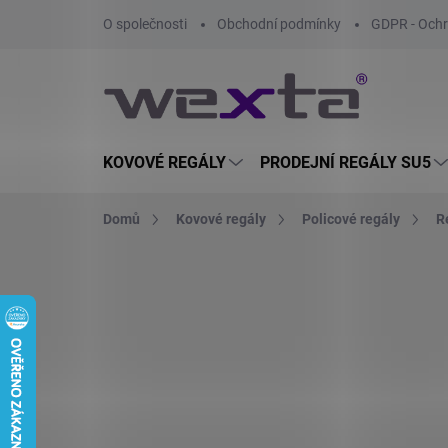
Přejít
O společnosti
Obchodní podmínky
GDPR - Ochr
na
obsah
KOVOVÉ REGÁLY
PRODEJNÍ REGÁLY SU5
Domů
Kovové regály
Policové regály
R