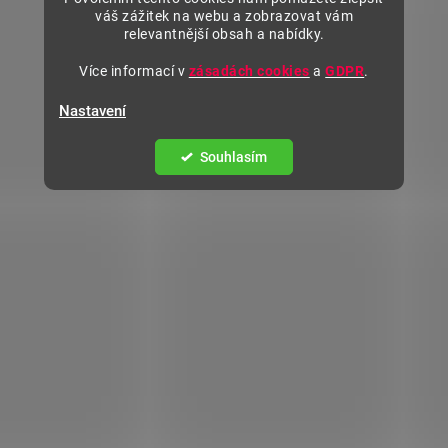
váš zážitek na webu a zobrazovat vám
relevantnější obsah a nabídky.
Více informací v
zásadách cookies
a
GDPR
.
Nastavení
Souhlasím