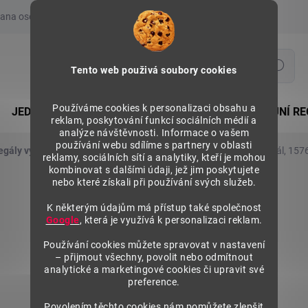
ana osobních údajů
Prohlášení o používání COOKIES
Moje obje
Hledat
Tento web použivá soubory cookies
Používáme cookies k personalizaci obsahu a
JEDNOSTRANNÉ REGÁLY
OBOUSTRANNÉ PRODEJNÍ RE
reklam, poskytování funkcí sociálních médií a
analýze návštěvnosti. Informace o vašem
používání webu sdílíme s partnery v oblasti
egály výška 1576 mm, základní moduly
Kovový policový regál, 157
reklamy, sociálních sítí a analytiky, kteří je mohou
kombinovat s dalšími údaji, jež jim poskytujete
nebo které získali při používání svých služeb.
K některým údajům má přístup také společnost
Google
, která je využívá k personalizaci reklam.
Používání cookies můžete spravovat v nastavení
– přijmout všechny, povolit nebo odmítnout
analytické a marketingové cookies či upravit své
preference.
Povolením těchto cookies nám pomůžete zlepšit