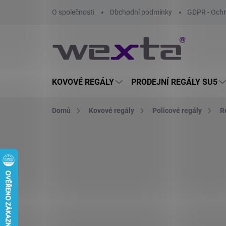
Přejít
O společnosti
Obchodní podmínky
GDPR - Ochr
na
obsah
KOVOVÉ REGÁLY
PRODEJNÍ REGÁLY SU5
Domů
Kovové regály
Policové regály
R