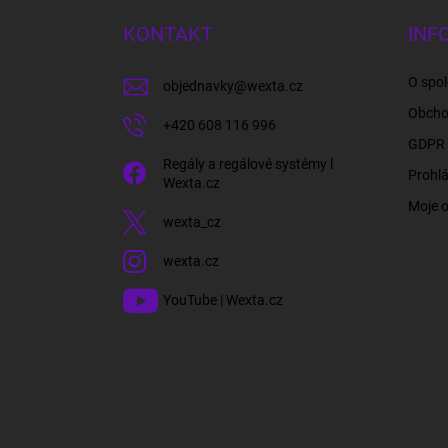
p
a
KONTAKT
INF
t
í
O spol
objednavky
@
wexta.cz
Obcho
+420 608 116 996
GDPR 
Regály a regálové systémy l
Prohlá
Wexta.cz
Moje 
wexta_cz
wexta.cz
YouTube | Wexta.cz