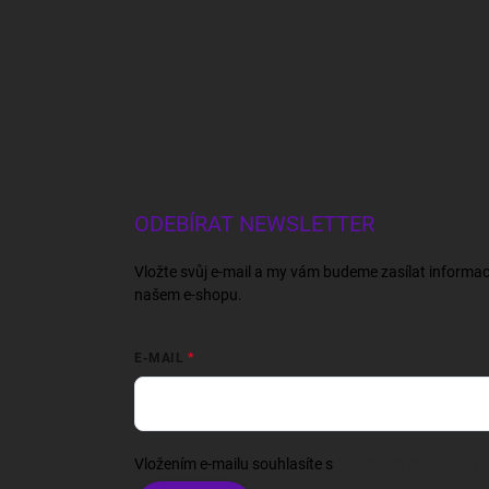
ODEBÍRAT NEWSLETTER
Vložte svůj e-mail a my vám budeme zasílat informa
našem e-shopu.
E-MAIL
Vložením e-mailu souhlasíte s
podmínkami ochrany o