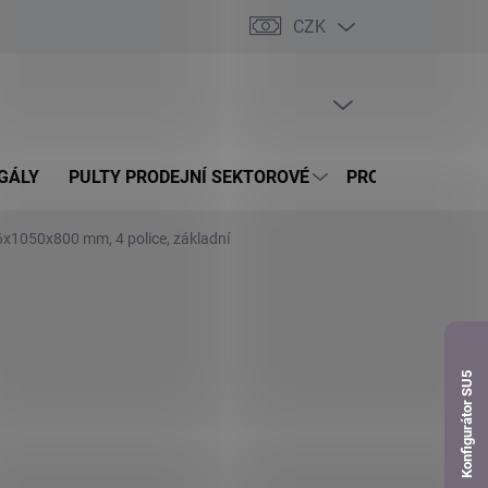
CZK
dnávka
PRÁZDNÝ KOŠÍK
NÁKUPNÍ
KOŠÍK
GÁLY
PULTY PRODEJNÍ SEKTOROVÉ
PROSKLENÉ VITR
6x1050x800 mm, 4 police, základní
Konfigurátor SU5