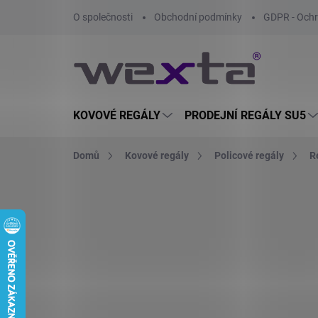
Přejít
O společnosti
Obchodní podmínky
GDPR - Ochr
na
obsah
KOVOVÉ REGÁLY
PRODEJNÍ REGÁLY SU5
Domů
Kovové regály
Policové regály
R