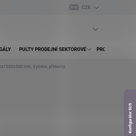
CZK
dnávka
PRÁZDNÝ KOŠÍK
NÁKUPNÍ
KOŠÍK
GÁLY
PULTY PRODEJNÍ SEKTOROVÉ
PROSKLENÉ VITR
76x1050x500 mm, 3 police, přídavný
Konfigurátor SU5