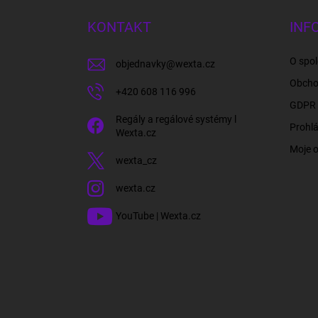
p
a
KONTAKT
INF
t
í
O spol
objednavky
@
wexta.cz
Obcho
+420 608 116 996
GDPR 
Regály a regálové systémy l
Prohlá
Wexta.cz
Moje 
wexta_cz
wexta.cz
YouTube | Wexta.cz