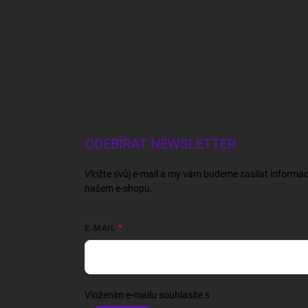
ODEBÍRAT NEWSLETTER
Vložte svůj e-mail a my vám budeme zasílat informa
našem e-shopu.
E-MAIL
Vložením e-mailu souhlasíte s
podmínkami ochrany o