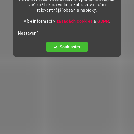
váš zážitek na webu a zobrazovat vám
relevantnější obsah a nabídky.
Více informací v
zásadách cookies
a
GDPR
.
Nastavení
Souhlasím