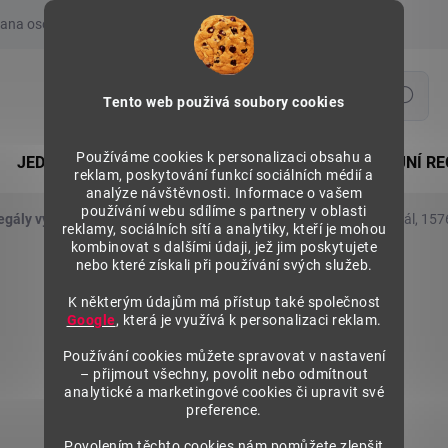
ana osobních údajů
Prohlášení o používání COOKIES
Moje obje
Hledat
Tento web použivá soubory cookies
Používáme cookies k personalizaci obsahu a
JEDNOSTRANNÉ REGÁLY
OBOUSTRANNÉ PRODEJNÍ RE
reklam, poskytování funkcí sociálních médií a
analýze návštěvnosti. Informace o vašem
používání webu sdílíme s partnery v oblasti
egály výška 1576 mm, přídavné moduly
Kovový policový regál, 15
reklamy, sociálních sítí a analytiky, kteří je mohou
kombinovat s dalšími údaji, jež jim poskytujete
nebo které získali při používání svých služeb.
K některým údajům má přístup také společnost
Google
, která je využívá k personalizaci reklam.
Používání cookies můžete spravovat v nastavení
– přijmout všechny, povolit nebo odmítnout
analytické a marketingové cookies či upravit své
preference.
Povolením těchto cookies nám pomůžete zlepšit