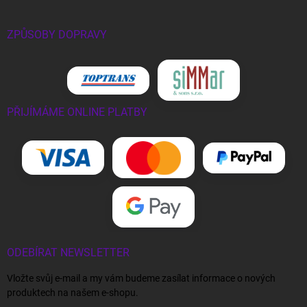
ZPŮSOBY DOPRAVY
PŘIJÍMÁME ONLINE PLATBY
ODEBÍRAT NEWSLETTER
Vložte svůj e-mail a my vám budeme zasílat informace o nových
produktech na našem e-shopu.