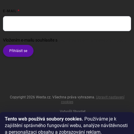
E-MAIL
Vložením e-mailu souhlasíte s
podmínkami ochrany osobních údajů
Přihlásit se
Copyright 2026
Wexta.cz
. Všechna práva vyhrazena.
Upravit nastavení
cookies
Vytvořil Shoptet
Tento web používá soubory cookies.
Používáme je k
zajištění správného fungování webu, analýze návštěvnosti
a personalizaci obsahu a zobrazování reklam.