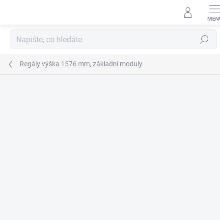
Přejít
na
obsah
Hledat
Regály výška 1576 mm, základní moduly