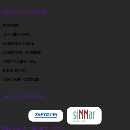
ZÁKAZNICKÝ SERVIS
Kontakty
Jak nakupovat
Doprava a platba
Dokumenty ke stažení
Vzorník barev RAL
Mapa serveru
Hodnocení obchodu
ZPŮSOBY DOPRAVY
PŘIJÍMÁME ONLINE PLATBY