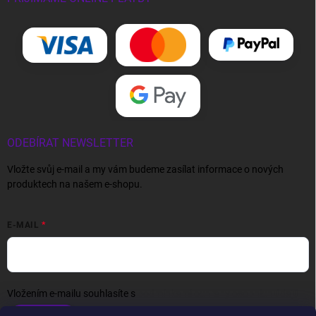
ODEBÍRAT NEWSLETTER
Vložte svůj e-mail a my vám budeme zasílat informace o nových
produktech na našem e-shopu.
E-MAIL
Vložením e-mailu souhlasíte s
podmínkami ochrany osobních údajů