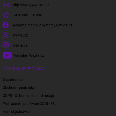
objednavky
@
wexta.cz
+420 608 116 996
Regály a regálové systémy l Wexta.cz
wexta_cz
wexta.cz
YouTube | Wexta.cz
INFORMACE PRO VÁS
O společnosti
Obchodní podmínky
GDPR - Ochrana osobních údajů
Prohlášení o používání COOKIES
Moje objednávka