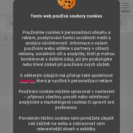
Přejít
na
obsah
Tento web použivá soubory cookies
Hledat
Používáme cookies k personalizaci obsahu a
reklam, poskytování funkcí sociálních médií a
Konzoly těžké
analýze návštěvnosti. Informace o vašem
používání webu sdílíme s partnery v oblasti
reklamy, sociálních sítí a analytiky, kteří je mohou
kombinovat s dalšími údaji, jež jim poskytujete
nebo které získali při používání svých služeb.
K některým údajům má přístup také společnost
Google
, která je využívá k personalizaci reklam.
Používání cookies můžete spravovat v nastavení
– přijmout všechny, povolit nebo odmítnout
analytické a marketingové cookies či upravit své
preference.
Povolením těchto cookies nám pomůžete zlepšit
váš zážitek na webu a zobrazovat vám
relevantnější obsah a nabídky.