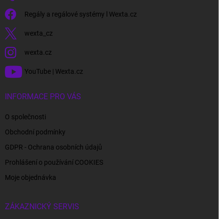
Regály a regálové systémy l Wexta.cz
wexta_cz
wexta.cz
YouTube | Wexta.cz
INFORMACE PRO VÁS
O společnosti
Obchodní podmínky
GDPR - Ochrana osobních údajů
Prohlášení o používání COOKIES
Moje objednávka
ZÁKAZNICKÝ SERVIS