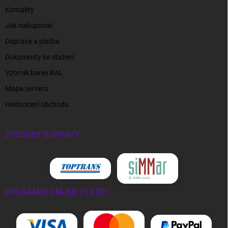
Kontakty
Jak nakupovat
Doprava a platba
Dokumenty ke stažení
Vzorník barev RAL
Mapa serveru
Hodnocení obchodu
ZPŮSOBY DOPRAVY
PŘIJÍMÁME ONLINE PLATBY