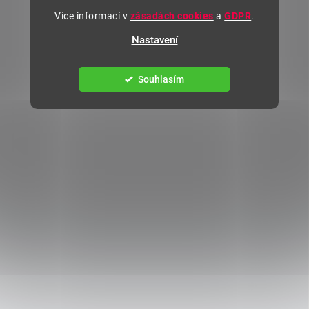
Více informací v
zásadách cookies
a
GDPR
.
Nastavení
Souhlasím