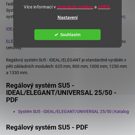
řadí mezi moderní zařízení pro vybavení obchodů a prodejen.
Více informací v
zásadách cookies
a
GDPR
.
Systémy IDEAL/ELEGANT jsou modernizací názvu původního
systému SU5. Číslo 50 značí
rozteče děrování stojin (28+22 mm)
.
Nastavení
IDEAL
- kovové police s profilem "U", pro nasunutí cenovky.
Souhlasím
ELEGANT
- přední strana polic je připravena pro nasunutí držáku
cenovky.
Regálový systém SU5 - IDEAL/ELEGANT je standardně vyráběn v
pěti základních modulech: 625 mm, 800 mm, 1000 mm, 1250 mm
a 1330 mm.
Regálový systém SU5 -
IDEAL/ELEGANT/UNIVERSAL 25/50 -
PDF
Systém SU5 - IDEAL/ELEGANT/UNIVERSAL 25/50 | Katalog
Regálový systém SU5 - PDF