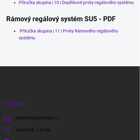
Příručka skupina | 10 | Doplňkové prvky regálového systému
Rámový regálový systém SU5 - PDF
Příručka skupina | 11 | Prvky Rámového regálového
systému
Z
á
p
a
t
í
KONTAKT
objednavky
@
wexta.cz
+420 608 116 996