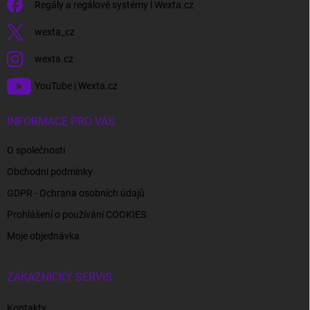
Regály a regálové systémy l Wexta.cz
wexta_cz
wexta.cz
YouTube | Wexta.cz
INFORMACE PRO VÁS
O společnosti
Obchodní podmínky
GDPR - Ochrana osobních údajů
Prohlášení o používání COOKIES
Moje objednávka
ZÁKAZNICKÝ SERVIS
Kontakty