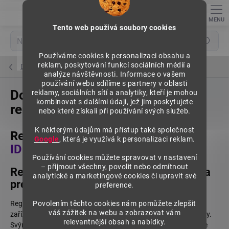
Přejít
na
obsah
Tento web použivá soubory cookies
Hledat
Používáme cookies k personalizaci obsahu a
reklam, poskytování funkcí sociálních médií a
Domů
analýze návštěvnosti. Informace o vašem
používání webu sdílíme s partnery v oblasti
Dokumenty ke stažení | Prodejní
reklamy, sociálních sítí a analytiky, kteří je mohou
kombinovat s dalšími údaji, jež jim poskytujete
regály SU5
nebo které získali při používání svých služeb.
K některým údajům má přístup také společnost
Regálový systém SU5 -
Google
, která je využívá k personalizaci reklam.
IDEAL
/
ELEGANT
50
Používání cookies můžete spravovat v nastavení
– přijmout všechny, povolit nebo odmítnout
Regálový systém pro zařízení obchodů a
analytické a marketingové cookies či upravit své
prodejen.
preference.
Regálový systém SU5 - IDEAL/ELEGANT 50 je stavebnicové
Povolením těchto cookies nám pomůžete zlepšit
váš zážitek na webu a zobrazovat vám
zařízení s jednoduchou montáží a snadnou možností přestavby.
relevantnější obsah a nabídky.
Svými parametry, kvalitou, technickým a estetickým řešením se